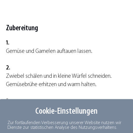
Zubereitung
1.
Gemüse und Garnelen auftauen lassen.
2.
Zwiebel schälen und in kleine Würfel schneiden.
Gemüsebrühe erhitzen und warm halten.
3.
Cookie-Einstellungen
Zwiebel in einem Topf in Sonnenblumenöl hell
anschwitzen, den Reis hinzufügen und 1/2 Minute unter
Zur fortlaufenden Verbesserung unserer Website nutzen wir
Rühren mitschwitzen lassen.
Dienste zur statistischen Analyse des Nutzungsverhaltens.