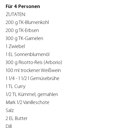
Für 4 Personen
ZUTATEN:
200 g TK-Blumenkohl
200 g TK-Erbsen
300 g TK-Garnelen
1 Zwiebel
1 EL Sonnenblumenöl
300 g Risotto-Reis (Arborio)
100 ml trockener Weißwein
1 1/4 - 1 1/2 l Gemüsebrühe
1 TL Curry
1/2 TL Kümmel, gemahlen
Mark 1/2 Vanilleschote
Salz
2 EL Butter
Dill