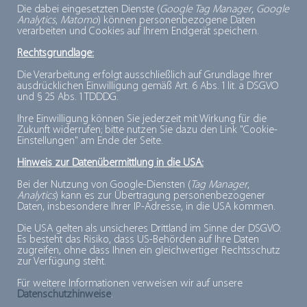
Die dabei eingesetzten Dienste (
Google Tag Manager
,
Google
Analytics
,
Matomo
) können personenbezogene Daten
4.
verarbeiten und Cookies auf Ihrem Endgerät speichern.
Mit Weißwein ablöschen, aufkochen und 1 Kelle
Rechtsgrundlage:
Gemüsebrühe angießen, weiterrühren und nach und
Die Verarbeitung erfolgt ausschließlich auf Grundlage Ihrer
nach kellenweise die restliche Brühe immer erst dann
ausdrücklichen Einwilligung gemäß Art. 6 Abs. 1 lit. a DSGVO
und § 25 Abs. 1 TDDDG.
hinzufügen, wenn der Reis die Flüssigkeit der
vorherigen Kelle bereits aufgenommen hat. Die
Ihre Einwilligung können Sie jederzeit mit Wirkung für die
Zukunft widerrufen; bitte nutzen Sie dazu den Link "Cookie-
gesamte Prozedur dauert etwa 18 Minuten.
Einstellungen" am Ende der Seite.
Hinweis zur Datenübermittlung in die USA:
5.
Bei der Nutzung von Google-Diensten (
Tag Manager
,
5 Minuten vor Ende kommen das Gemüse und die
Analytics
) kann es zur Übertragung personenbezogener
Daten, insbesondere Ihrer IP-Adresse, in die USA kommen.
Gewürze hinzu, ganz am Ende werden Butter und
Die USA gelten als unsicheres Drittland im Sinne der DSGVO:
Garnelen untergerührt. Mit Salz abschmecken.
Es besteht das Risiko, dass US-Behörden auf Ihre Daten
zugreifen, ohne dass Ihnen ein gleichwertiger Rechtsschutz
zur Verfügung steht.
Rezepte und Foodstyling: Stefan Kraut
Für weitere Informationen verweisen wir auf unsere
Datenschutzhinweise
.