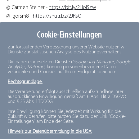
@ Carmen Steiner -
https://bit.ly/2HolSzw
@ igorsm8 -
https://shutr.bz/2JRsQil
;
https://shutr.bz/2J3WZJU
Cookie-Einstellungen
@ Sunny studio -
https://shutr.bz/2vCD3Mh
@ Kadmy -
https://bit.ly/2HHZ5zB
Zur fortlaufenden Verbesserung unserer Website nutzen wir
@ rh2010 -
https://bit.ly/2qG8e3y
Dienste zur statistischen Analyse des Nutzungsverhaltens.
@ xixinxing -
https://bit.ly/2qH97d0
Die dabei eingesetzten Dienste (
Google Tag Manager
,
Google
Analytics
,
Matomo
) können personenbezogene Daten
@ Timur Saglambilek -
https://bit.ly/2HISS6C
verarbeiten und Cookies auf Ihrem Endgerät speichern.
@ Florian Kunde -
https://bit.ly/2vvVoL6
Rechtsgrundlage:
@ AllebaziB -
https://bit.ly/2HelFyR
Die Verarbeitung erfolgt ausschließlich auf Grundlage Ihrer
@ Cq photo juy -
https://shutr.bz/2vs0WpW
ausdrücklichen Einwilligung gemäß Art. 6 Abs. 1 lit. a DSGVO
und § 25 Abs. 1 TDDDG.
@ Colorlife -
https://bit.ly/2HapCIS
;
https://bit.ly/2JXhbyq
;
https://bit.ly/2Jan1LP
;
https://bit.ly/2JWVlLk
;
Ihre Einwilligung können Sie jederzeit mit Wirkung für die
Zukunft widerrufen; bitte nutzen Sie dazu den Link "Cookie-
https://bit.ly/2JbkZed
;
https://bit.ly/2vrqPGh
;
Einstellungen" am Ende der Seite.
https://bit.ly/2HcJUxj
;
https://bit.ly/2vq7Z2w
Hinweis zur Datenübermittlung in die USA:
@ Snowbelle -
https://shutr.bz/2J9qie2