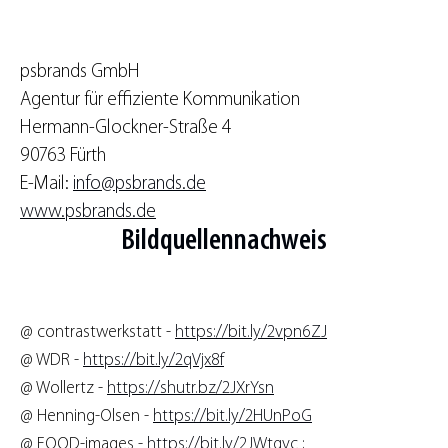
psbrands GmbH
Agentur für effiziente Kommunikation
Hermann-Glockner-Straße 4
90763 Fürth
E-Mail:
info@psbrands.de
www.psbrands.de
Bildquellennachweis
@ contrastwerkstatt -
https://bit.ly/2vpn6ZJ
@ WDR -
https://bit.ly/2qVjx8f
@ Wollertz -
https://shutr.bz/2JXrYsn
@ Henning-Olsen -
https://bit.ly/2HUnPoG
@ FOOD-images -
https://bit.ly/2JWtqvc
;