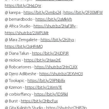
https://bit.ly/2HxLQnr
@ karepa -
https://bit.ly/2vmbs24
;
https://bit.ly/2F00MFW
@ bernardbodo -
https://bit.ly/2qMkjVh
@ Africa Studio -
https://shutr.bz/2HaF3Ry
;
https://shutr.bz/2JWPUMr
@ Mara Zemgaliete -
https://bit.ly/2HJtyx
;
https://bit.ly/2qHFrMQ
@ Diana Taliun -
https://bit.ly/2HJDPJR
@ nioloxs -
https://bit.ly/2Haw2rE
@ Robcartorres -
https://shutr.bz/2HnCLKX
@ Djero Adlibeshe -
https://shutr.bz/2EXVHO3
@ Tookapic -
https://bit.ly/29PNb8x
@ Kzenon -
https://bit.ly/2J6mV7E
@ corbisrffancy -
https://bit.ly/1D5Rkil
@ Burst -
https://bit.ly/2HbcFux
@ Gita Kulinitch Studio -
https://shutr.bz/2HjR2Ip