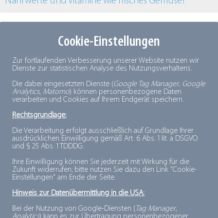
Nährwerte und Vitamine wie frisches Gemüse?
Unterscheidet sich eine Tiefkühl-Pizza von einer
Cookie-Einstellungen
selbstgemachten Pizza?
Zur fortlaufenden Verbesserung unserer Website nutzen wir
Dienste zur statistischen Analyse des Nutzungsverhaltens.
Enthalten Tiefkühlprodukte Zusatzstoffe?
Die dabei eingesetzten Dienste (
Google Tag Manager
,
Google
Analytics
,
Matomo
) können personenbezogene Daten
verarbeiten und Cookies auf Ihrem Endgerät speichern.
Enthalten Tiefkühlprodukte
Rechtsgrundlage:
Konservierungsstoffe?
Die Verarbeitung erfolgt ausschließlich auf Grundlage Ihrer
ausdrücklichen Einwilligung gemäß Art. 6 Abs. 1 lit. a DSGVO
und § 25 Abs. 1 TDDDG.
Sind tiefgekühlte Fertiggerichte ungesund?
Ihre Einwilligung können Sie jederzeit mit Wirkung für die
Zukunft widerrufen; bitte nutzen Sie dazu den Link "Cookie-
Einstellungen" am Ende der Seite.
Hinweis zur Datenübermittlung in die USA:
Quellen und Links
Bei der Nutzung von Google-Diensten (
Tag Manager
,
Analytics
) kann es zur Übertragung personenbezogener