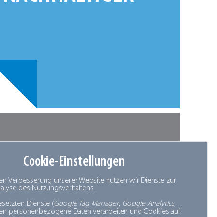
LEBENSMITTEL­
Cookie-Einstellungen
den Verbesserung unserer Website nutzen wir Dienste zur
VERSCHWENDUNG
Analyse des Nutzungsverhaltens.
esetzten Dienste (
Google Tag Manager
,
Google Analytics
,
nen personenbezogene Daten verarbeiten und Cookies auf