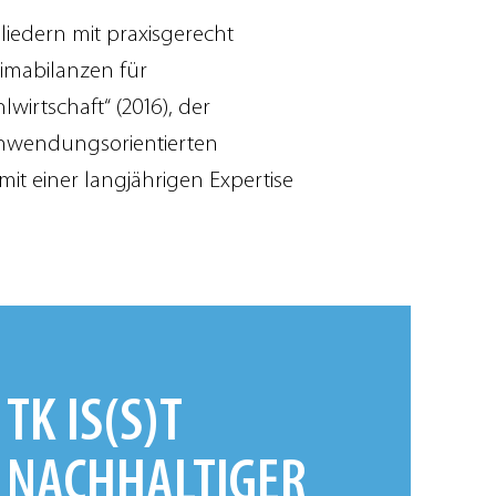
liedern mit praxisgerecht
limabilanzen für
wirtschaft“ (2016), der
nwendungsorientierten
mit einer langjährigen Expertise
TK IS(S)T
NACHHALTIGER