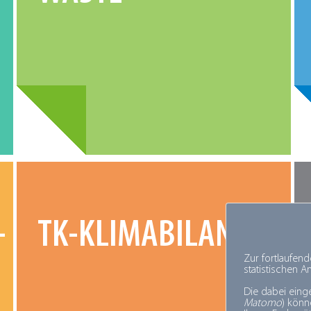
­
TK-KLIMABILANZ
Zur fortlaufen
statistischen 
Die dabei eing
Matomo
) kön