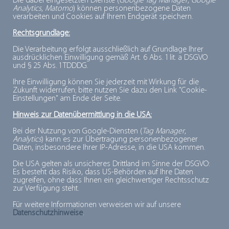
Die dabei eingesetzten Dienste (
Google Tag Manager
,
Google
Der Gesamtabsatz überschritt 2023 erstmals die Marke
Analytics
,
Matomo
) können personenbezogene Daten
verarbeiten und Cookies auf Ihrem Endgerät speichern.
von vier Millionen Tonnen. 2022 haben
Konsument:innen laut GfK insgesamt über 11.000
Rechtsgrundlage:
unterschiedliche tiefgekühlte Lebensmittel in den
Die Verarbeitung erfolgt ausschließlich auf Grundlage Ihrer
ausdrücklichen Einwilligung gemäß Art. 6 Abs. 1 lit. a DSGVO
Einkaufwagen gelegt. Deutschland ist die drittgrößte
und § 25 Abs. 1 TDDDG.
Volkwirtschaft der Welt und der wichtigste
Ihre Einwilligung können Sie jederzeit mit Wirkung für die
Absatzmarkt für Tiefkühlprodukte in Europa.
Zukunft widerrufen; bitte nutzen Sie dazu den Link "Cookie-
Einstellungen" am Ende der Seite.
Hinweis zur Datenübermittlung in die USA:
Bei der Nutzung von Google-Diensten (
Tag Manager
,
Download:
Analytics
) kann es zur Übertragung personenbezogener
Daten, insbesondere Ihrer IP-Adresse, in die USA kommen.
Pressemeldung
Die USA gelten als unsicheres Drittland im Sinne der DSGVO:
Es besteht das Risiko, dass US-Behörden auf Ihre Daten
zugreifen, ohne dass Ihnen ein gleichwertiger Rechtsschutz
zur Verfügung steht.
Für weitere Informationen verweisen wir auf unsere
Letzte Änderung: 14.08.2024
Datenschutzhinweise
.