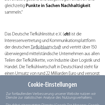
gleichzeitig
Punkte in Sachen Nachhaltigkeit
sammeln.“
Das Deutsche Tiefkühlinstitut e.V. (
dti
) ist die
Interessenvertretung und Kommunikationsplattform
der deutschen
Tiefkühlwirtschaft
und vertritt über 150
überwiegend mittelständische Unternehmen aus allen
Teilen der Tiefkühlkette, von Industrie über Logistik und
Handel. Die Tiefkühlwirtschaft in Deutschland steht für
einen Umsatz von rund 22 Milliarden Euro und versorgt
täglich 80 Millionen Menschen mit
frischen
,
Cookie-Einstellungen
tiefgekühlten
Lebensmitteln. 2023 stieg der Pro-Kopf-
Verbrauch von Tiefkühlprodukten in Deutschland laut
Zur fortlaufenden Verbesserung unserer Website nutzen wir
Dienste zur statistischen Analyse des Nutzungsverhaltens.
dti-Absatzstatistik auf einen Rekordwert von 49,4 kg.