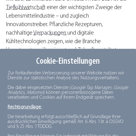
Tiefkühlwirtschaft
einer der wichtigsten Zweige der
Lebensmittelindustrie – und zugleich
Innovationstreiber. Pflanzliche Rezepturen,
nachhaltige
Verpackungen
und digitale
Kühltechnologien zeigen, wie die Branche
Verantwortung übernimmt und Zukunft gestaltet.
Cookie-Einstellungen
Das Deutsche Tiefkühlinstitut e. V. (
dti
) begleitet diese
Zur fortlaufenden Verbesserung unserer Website nutzen wir
Erfolgsgeschichte seit 1956. Als Spitzenverband
Dienste zur statistischen Analyse des Nutzungsverhaltens.
vertreten wir die gesamte Wertschöpfungskette und
Die dabei eingesetzten Dienste (
Google Tag Manager
,
Google
informieren neutral über die Vorteile von Tiefkühlkost.
Analytics
,
Matomo
) können personenbezogene Daten
verarbeiten und Cookies auf Ihrem Endgerät speichern.
Rechtsgrundlage:
Anlässlich des Jubiläums „70 Jahre Tiefkühlkost in
Die Verarbeitung erfolgt ausschließlich auf Grundlage Ihrer
Deutschland“ hat das
dti
zusammen mit dem
ausdrücklichen Einwilligung gemäß Art. 6 Abs. 1 lit. a DSGVO
und § 25 Abs. 1 TDDDG.
Fachmagazin und der Anuga eine Jubiläumsbroschüre
erstellt, die die Entwicklung von 70 Jahren Tiefkühlkost