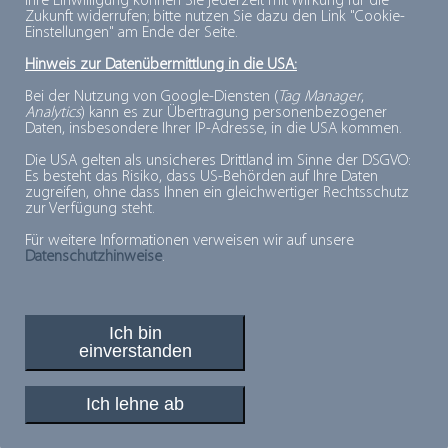
Ihre Einwilligung können Sie jederzeit mit Wirkung für die
Zukunft widerrufen; bitte nutzen Sie dazu den Link "Cookie-
in Deutschland nachzeichnet, spannende Einblicke gibt
Einstellungen" am Ende der Seite.
und Zukunftsperspektiven aufzeigt.
Hinweis zur Datenübermittlung in die USA:
Bei der Nutzung von Google-Diensten (
Tag Manager
,
Hier
finden Sie unsere Jubiläumsbroschüre "70 Jahre
Analytics
) kann es zur Übertragung personenbezogener
Daten, insbesondere Ihrer IP-Adresse, in die USA kommen.
Tiefkühlkost in Deutschland" zum Download.
Die USA gelten als unsicheres Drittland im Sinne der DSGVO:
Es besteht das Risiko, dass US-Behörden auf Ihre Daten
zugreifen, ohne dass Ihnen ein gleichwertiger Rechtsschutz
Viel Spaß beim Blättern und Lesen!
zur Verfügung steht.
Für weitere Informationen verweisen wir auf unsere
Hipp, hipp: TK!
Datenschutzhinweise
.
Ich bin
einverstanden
PLUSPUNKTE FÜR MINUSGRADE
© 2026, Deutsches Tiefkühlinstitut e.V.
Ich lehne ab