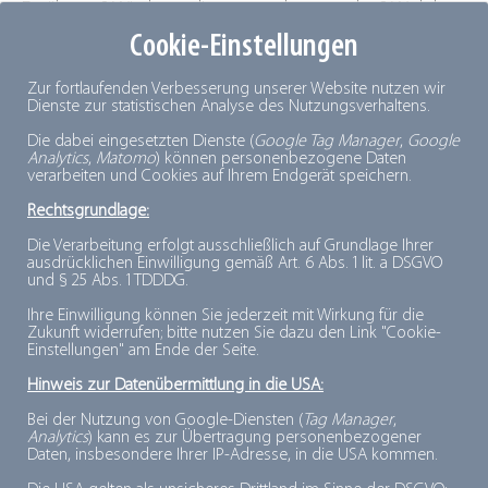
Ernährung? Wie kann diese gestaltet werden? Welchen
Cookie-Einstellungen
Beitrag kann das Unternehmen dazu leisten?
Zur fortlaufenden Verbesserung unserer Website nutzen wir
Um diese Ziele zu erreichen, müssen Probleme
Dienste zur statistischen Analyse des Nutzungsverhaltens.
vorausschauend erkannt und vermieden oder
Die dabei eingesetzten Dienste (
Google Tag Manager
,
Google
Analytics
,
Matomo
) können personenbezogene Daten
zumindest verringert werden. Der einzige Weg führt
verarbeiten und Cookies auf Ihrem Endgerät speichern.
daher über vorsorgendes Handeln. Vorsorge zielt
Rechtsgrundlage:
jedoch nicht nur auf die Minderung von Risiken. Das
Die Verarbeitung erfolgt ausschließlich auf Grundlage Ihrer
zentrale Anliegen ist mehr
Qualität
: Umwelt- und
ausdrücklichen Einwilligung gemäß Art. 6 Abs. 1 lit. a DSGVO
und § 25 Abs. 1 TDDDG.
Lebensqualität ebenso wie Produktqualität. Das
Handeln professioneller Akteure sollte sich dabei an
Ihre Einwilligung können Sie jederzeit mit Wirkung für die
Zukunft widerrufen; bitte nutzen Sie dazu den Link "Cookie-
vier Handlungsgrundsätzen orientieren: Verantwortung
Einstellungen" am Ende der Seite.
teilen, Kompetenzen stärken, Qualitäten bündeln, d. h.
Hinweis zur Datenübermittlung in die USA:
Produkte und Angebote hinsichtlich aller drei
Bei der Nutzung von Google-Diensten (
Tag Manager
,
Nachhaltigkeitsdimensionen zu optimieren und
Analytics
) kann es zur Übertragung personenbezogener
Daten, insbesondere Ihrer IP-Adresse, in die USA kommen.
Strukturen bilden. Es geht darum, gemeinsam mit den