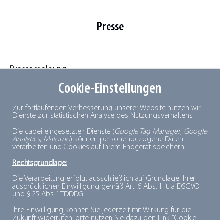
Presse
Pressemeldung
Cookie-Einstellungen
dti-Studie: Ernährung 3.0 - Die
Zur fortlaufenden Verbesserung unserer Website nutzen wir
Gemeinschaftsgastronomie zwischen Personalmangel
Dienste zur statistischen Analyse des Nutzungsverhaltens.
und Ernährungswende
Die dabei eingesetzten Dienste (
Google Tag Manager
,
Google
Analytics
,
Matomo
) können personenbezogene Daten
verarbeiten und Cookies auf Ihrem Endgerät speichern.
Rechtsgrundlage:
Kontakt
Die Verarbeitung erfolgt ausschließlich auf Grundlage Ihrer
ausdrücklichen Einwilligung gemäß Art. 6 Abs. 1 lit. a DSGVO
und § 25 Abs. 1 TDDDG.
Ihre Einwilligung können Sie jederzeit mit Wirkung für die
Zukunft widerrufen; bitte nutzen Sie dazu den Link "Cookie-