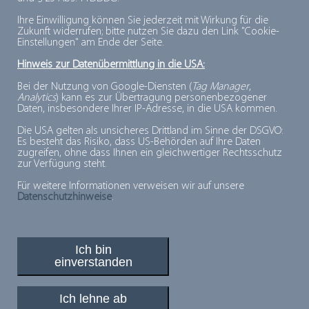
Ihre Einwilligung können Sie jederzeit mit Wirkung für die
Zukunft widerrufen; bitte nutzen Sie dazu den Link "Cookie-
Einstellungen" am Ende der Seite.
Hinweis zur Datenübermittlung in die USA:
Kontakt:
Bei der Nutzung von Google-Diensten (
Tag Manager
,
Analytics
) kann es zur Übertragung personenbezogener
Referentin Qualitätsmanagement/ Nachhaltigkeit
Daten, insbesondere Ihrer IP-Adresse, in die USA kommen.
Juliane Zander
Die USA gelten als unsicheres Drittland im Sinne der DSGVO:
Es besteht das Risiko, dass US-Behörden auf Ihre Daten
Tel.: +49 30 2809 362 - 13
zugreifen, ohne dass Ihnen ein gleichwertiger Rechtsschutz
zur Verfügung steht.
Mail:
zander@tiefkuehlkost.de
Für weitere Informationen verweisen wir auf unsere
Datenschutzhinweise
.
Ich bin
einverstanden
PLUSPUNKTE FÜR MINUSGRADE
© 2026, Deutsches Tiefkühlinstitut e.V.
Ich lehne ab