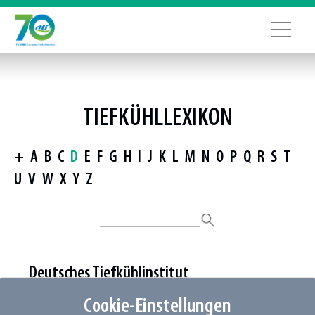
TIEFKÜHLLEXIKON
+
A
B
C
D
E
F
G
H
I
J
K
L
M
N
O
P
Q
R
S
T
U
V
W
X
Y
Z
Deutsches Tiefkühlinstitut
Cookie-Einstellungen