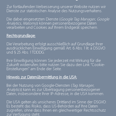
Zur fortlaufenden Verbesserung unserer Website nutzen wir
Beschreibung:
Dienste zur statistischen Analyse des Nutzungsverhaltens.
Das
Deutsche Tiefkühlinstitut
(dti), 1956
Die dabei eingesetzten Dienste (
Google Tag Manager
,
Google
Analytics
,
Matomo
) können personenbezogene Daten
gegründet, ist Interessenvertretung und Sprecher
verarbeiten und Cookies auf Ihrem Endgerät speichern.
der deutschen Tiefkühlbranche.
Rechtsgrundlage:
Die Verarbeitung erfolgt ausschließlich auf Grundlage Ihrer
Als Spitzenorganisation der
Tiefkühlwirtschaft
ausdrücklichen Einwilligung gemäß Art. 6 Abs. 1 lit. a DSGVO
und § 25 Abs. 1 TDDDG.
repräsentiert das dti Unternehmen aus allen
Gliedern der Tiefkühlkette: von der
Ihre Einwilligung können Sie jederzeit mit Wirkung für die
Zukunft widerrufen; bitte nutzen Sie dazu den Link "Cookie-
Tiefkühlproduktion über Zulieferer- und
Einstellungen" am Ende der Seite.
Dienstleistungsbetriebe,von der Logistik bis hin
Hinweis zur Datenübermittlung in die USA:
zum Handel.
Bei der Nutzung von Google-Diensten (
Tag Manager
,
Analytics
) kann es zur Übertragung personenbezogener
Daten, insbesondere Ihrer IP-Adresse, in die USA kommen.
Einen Überblick über die Mitglieder des dti
Die USA gelten als unsicheres Drittland im Sinne der DSGVO:
erhalten Sie
hier
.
Es besteht das Risiko, dass US-Behörden auf Ihre Daten
zugreifen, ohne dass Ihnen ein gleichwertiger Rechtsschutz
zur Verfügung steht.