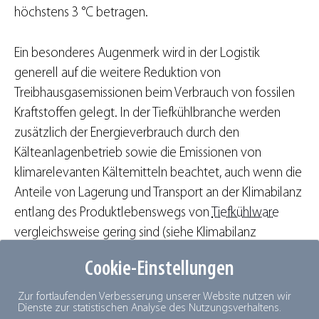
höchstens 3 °C betragen.
Ein besonderes Augenmerk wird in der Logistik
generell auf die weitere Reduktion von
Treibhausgasemissionen beim Verbrauch von fossilen
Kraftstoffen gelegt. In der Tiefkühlbranche werden
zusätzlich der Energieverbrauch durch den
Kälteanlagenbetrieb sowie die Emissionen von
klimarelevanten Kältemitteln beachtet, auch wenn die
Anteile von Lagerung und Transport an der Klimabilanz
entlang des Produktlebenswegs von
Tiefkühlware
vergleichsweise gering sind (siehe Klimabilanz
Tiefkühlkost). Bereits heute sind energiesparende
Cookie-Einstellungen
Technik und natürliche Kältemittel
Nachhaltigkeitsthemen, die insbesondere bei den
Zur fortlaufenden Verbesserung unserer Website nutzen wir
Dienste zur statistischen Analyse des Nutzungsverhaltens.
Logistikern (TK-Transportunternehmen und