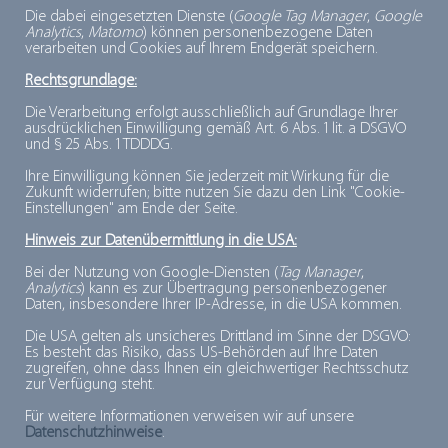
Die dabei eingesetzten Dienste (
Google Tag Manager
,
Google
Tiefkühlhausbetreiber) und den TK-Technikherstellern
Analytics
,
Matomo
) können personenbezogene Daten
ganz oben auf der Agenda stehen.
verarbeiten und Cookies auf Ihrem Endgerät speichern.
Rechtsgrundlage:
Die Verarbeitung erfolgt ausschließlich auf Grundlage Ihrer
ausdrücklichen Einwilligung gemäß Art. 6 Abs. 1 lit. a DSGVO
und § 25 Abs. 1 TDDDG.
Ihre Einwilligung können Sie jederzeit mit Wirkung für die
Zukunft widerrufen; bitte nutzen Sie dazu den Link "Cookie-
Einstellungen" am Ende der Seite.
Hinweis zur Datenübermittlung in die USA:
Bei der Nutzung von Google-Diensten (
Tag Manager
,
Analytics
) kann es zur Übertragung personenbezogener
Daten, insbesondere Ihrer IP-Adresse, in die USA kommen.
Die USA gelten als unsicheres Drittland im Sinne der DSGVO:
Vergrößern
Es besteht das Risiko, dass US-Behörden auf Ihre Daten
zugreifen, ohne dass Ihnen ein gleichwertiger Rechtsschutz
zur Verfügung steht.
Für weitere Informationen verweisen wir auf unsere
Datenschutzhinweise
.