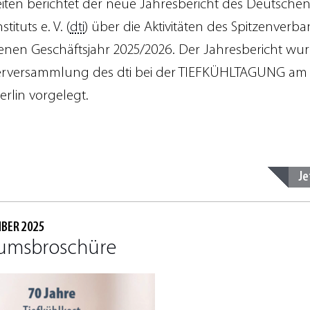
eiten berichtet der neue Jahresbericht des Deutsche
stituts e. V. (
dti
) über die Aktivitäten des Spitzenverb
nen Geschäftsjahr 2025/2026. Der Jahresbericht wur
erversammlung des dti bei der TIEFKÜHLTAGUNG am 8
erlin vorgelegt.
Je
MBER 2025
äumsbroschüre