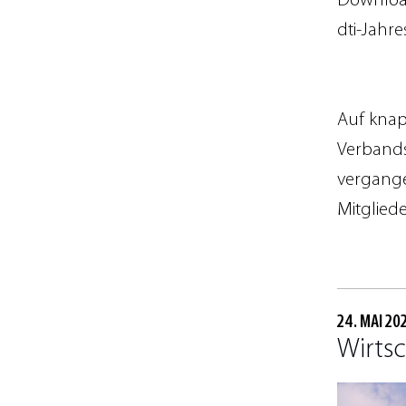
Downloa
dti-Jahre
Auf knap
Verbandsa
vergange
Mitglied
24. MAI 20
Wirtsc