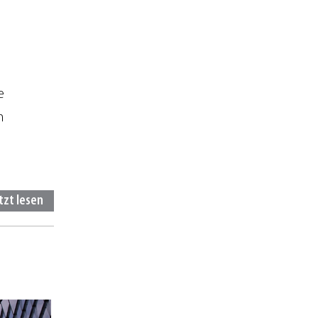
e
m
tzt lesen