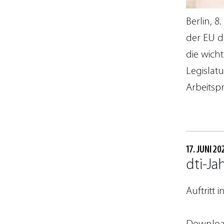
Berlin, 8
der EU d
die wich
Legislat
Arbeitsp
17. JUNI 20
dti-Ja
Auftritt