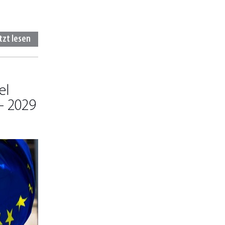
tzt lesen
el
- 2029