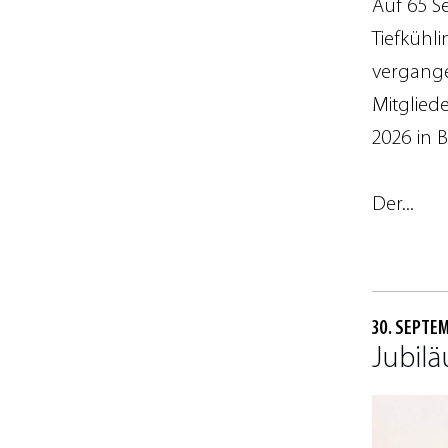
Auf 65 S
Tiefkühlin
vergange
Mitglied
2026 in B
Der...
30. SEPTE
Jubil