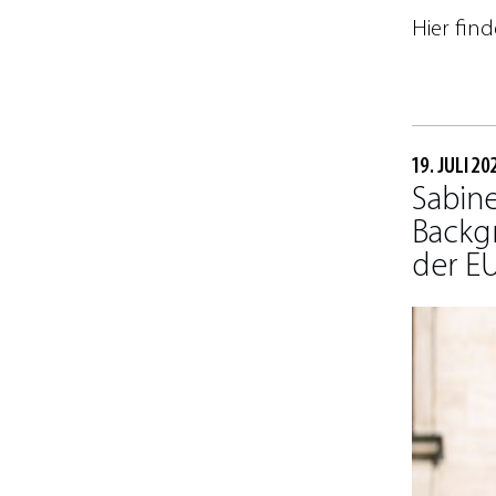
Hier find
19. JULI 20
Sabin
Backg
der E