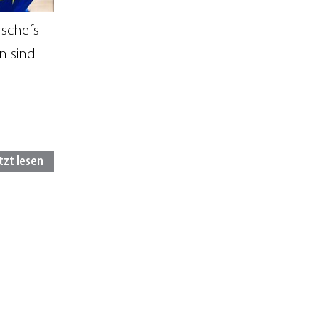
gschefs
n sind
tzt lesen