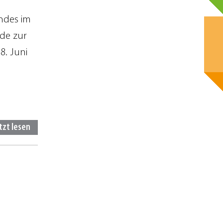
n
andes im
de zur
. Juni
tzt lesen