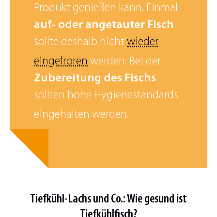
Produkt genießen kann. Einmal
auf- oder angetauter Fisch
sollte deshalb nicht
wieder
eingefroren
werden. Bei der
Zubereitung des Fischs
sollten hohe Hygienestandards
eingehalten werden.
Tiefkühl-Lachs und Co.: Wie gesund ist
Tiefkühlfisch?