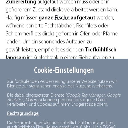
Zubereitung
aufgetaut werden muss oder er in
gefrorenem Zustand direkt verarbeitet werden kann.
Häufig müssen
ganze
Fische
aufgetaut
werden,
während panierte Fischstäbchen, Fischfilets oder
Schlemmerfilets direkt gefroren in Ofen oder Pfanne
landen. Um ein schonendes Auftauen zu
gewährleisten, empfiehlt es sich den
Tiefkühlfisch
langsam
im Kühlschrank in einem Sieb auftauen zu
lassen. Das aufgefangene Tauwasser sollte direkt
Cookie-Einstellungen
entsorgt werden.
Zur fortlaufenden Verbesserung unserer Website nutzen wir
Dienste zur statistischen Analyse des Nutzungsverhaltens.
Die dabei eingesetzten Dienste (
Google Tag Manager
,
Google
Analytics
,
Matomo
) können personenbezogene Daten
TK-Lachs, Scholle und Co.: Welcher Tiefkühlfisch
verarbeiten und Cookies auf Ihrem Endgerät speichern.
ist am besten?
Rechtsgrundlage:
Die Verarbeitung erfolgt ausschließlich auf Grundlage Ihrer
ausdrücklichen Einwilligung gemäß Art. 6 Abs. 1 lit. a DSGVO