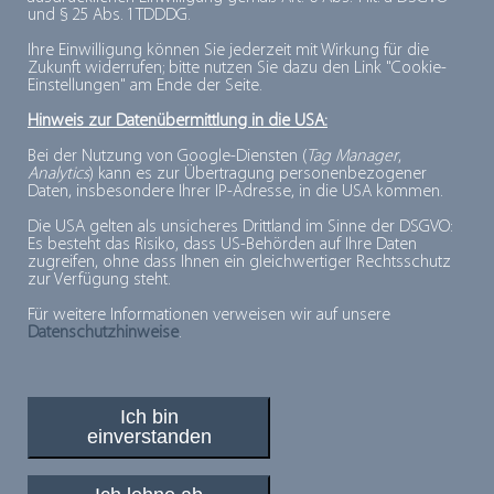
und § 25 Abs. 1 TDDDG.
Die Liste der
Tiefkühlfische
, die man im Supermarkt
kaufen kann, ist lang. Besonders beliebt sind neben
Ihre Einwilligung können Sie jederzeit mit Wirkung für die
Zukunft widerrufen; bitte nutzen Sie dazu den Link "Cookie-
TK-Lachs
diverse weitere Fischfilets, wie etwa
Einstellungen" am Ende der Seite.
Scholle, Seelachs, Pangasius, Heilbutt oder Seezunge.
Hinweis zur Datenübermittlung in die USA:
Auch andere Meerestiere wie Krabben, Langusten,
Bei der Nutzung von Google-Diensten (
Tag Manager
,
Muscheln oder Schrimps und Garnelen gibt es
Analytics
) kann es zur Übertragung personenbezogener
Daten, insbesondere Ihrer IP-Adresse, in die USA kommen.
tiefgekühlt zu kaufen
. Hier gilt ebenfalls: Bei jedem
Die USA gelten als unsicheres Drittland im Sinne der DSGVO:
Tiefkühlprodukt genießen Sie eine hervorragende
Es besteht das Risiko, dass US-Behörden auf Ihre Daten
zugreifen, ohne dass Ihnen ein gleichwertiger Rechtsschutz
Qualität und ein sicheres Lebensmittel mit
zur Verfügung steht.
vorzüglichem Geschmack.
Für weitere Informationen verweisen wir auf unsere
Datenschutzhinweise
.
Ich bin
einverstanden
PLUSPUNKTE FÜR MINUSGRADE
© 2026, Deutsches Tiefkühlinstitut e.V.