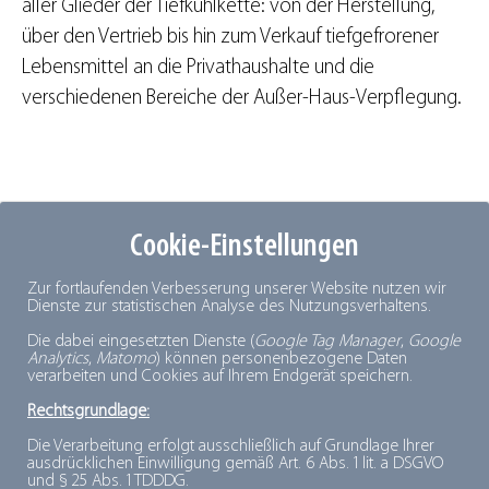
aller Glieder der Tiefkühlkette: von der Herstellung,
über den Vertrieb bis hin zum Verkauf tiefgefrorener
Lebensmittel an die Privathaushalte und die
verschiedenen Bereiche der Außer-Haus-Verpflegung.
Sie wünschen weitere Infos?
Cookie-Einstellungen
Unser Informationsfolder gibt Ihnen einen Überblick
Zur fortlaufenden Verbesserung unserer Website nutzen wir
Dienste zur statistischen Analyse des Nutzungsverhaltens.
über die Ziele, die Struktur und das Leistungsspektrum
Die dabei eingesetzten Dienste (
Google Tag Manager
,
Google
des Deutschen Tiefkühlinstitutes. Hier finden Sie den
Analytics
,
Matomo
) können personenbezogene Daten
Folder zum Download:
Deutsche Version
,
Englische
verarbeiten und Cookies auf Ihrem Endgerät speichern.
Version
Rechtsgrundlage:
Sie haben noch Fragen? Bitte nehmen Sie
Kontakt
mit
Die Verarbeitung erfolgt ausschließlich auf Grundlage Ihrer
ausdrücklichen Einwilligung gemäß Art. 6 Abs. 1 lit. a DSGVO
uns auf. Gerne beantworten wir Ihre Anfrage.
und § 25 Abs. 1 TDDDG.