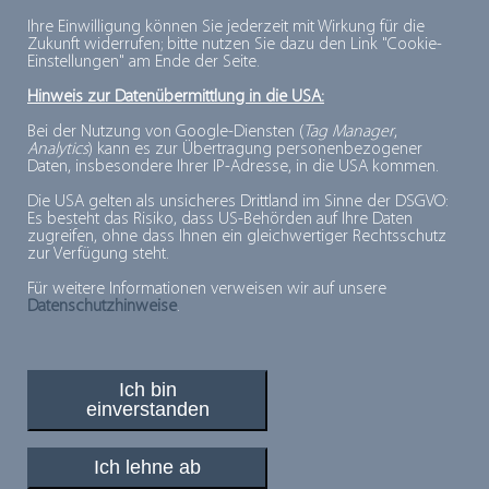
Ihre Einwilligung können Sie jederzeit mit Wirkung für die
Zukunft widerrufen; bitte nutzen Sie dazu den Link "Cookie-
Einstellungen" am Ende der Seite.
Hinweis zur Datenübermittlung in die USA:
Bei der Nutzung von Google-Diensten (
Tag Manager
,
Analytics
) kann es zur Übertragung personenbezogener
Daten, insbesondere Ihrer IP-Adresse, in die USA kommen.
Play
Die USA gelten als unsicheres Drittland im Sinne der DSGVO:
Es besteht das Risiko, dass US-Behörden auf Ihre Daten
zugreifen, ohne dass Ihnen ein gleichwertiger Rechtsschutz
zur Verfügung steht.
Video
Für weitere Informationen verweisen wir auf unsere
Datenschutzhinweise
.
Ich bin
einverstanden
PLUSPUNKTE FÜR MINUSGRADE
© 2026, Deutsches Tiefkühlinstitut e.V.
Ich lehne ab