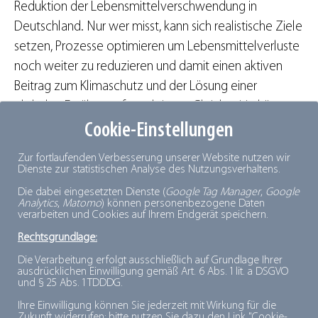
Reduktion der Lebensmittelverschwendung in
Deutschland. Nur wer misst, kann sich realistische Ziele
setzen, Prozesse optimieren um Lebensmittelverluste
noch weiter zu reduzieren und damit einen aktiven
Beitrag zum Klimaschutz und der Lösung einer
globalen Ernährungsfrage leisten. Gleichzeitig können
nur verlässliche, nach einer einheitlichen Methode
Cookie-Einstellungen
erhobene Daten zeigen, dass die Industrie bereits sehr
Zur fortlaufenden Verbesserung unserer Website nutzen wir
effizient arbeitet und schon aus
Dienste zur statistischen Analyse des Nutzungsverhaltens.
betriebswirtschaftlichem Interesse stets an einer
Die dabei eingesetzten Dienste (
Google Tag Manager
,
Google
Analytics
,
Matomo
) können personenbezogene Daten
Vollverwertung ihrer Rohstoffe interessiert ist. Den
verarbeiten und Cookies auf Ihrem Endgerät speichern.
beteiligten Unternehmen bietet das Tool einen
Rechtsgrundlage:
Managementansatz zur ständigen Optimierung in
Die Verarbeitung erfolgt ausschließlich auf Grundlage Ihrer
eigener Verantwortung. Zukünftig kann ein Vergleich
ausdrücklichen Einwilligung gemäß Art. 6 Abs. 1 lit. a DSGVO
und § 25 Abs. 1 TDDDG.
mit Branchenkennzahlen den Unternehmen
ermöglichen, die eigene Performance anhand des
Ihre Einwilligung können Sie jederzeit mit Wirkung für die
Zukunft widerrufen; bitte nutzen Sie dazu den Link "Cookie-