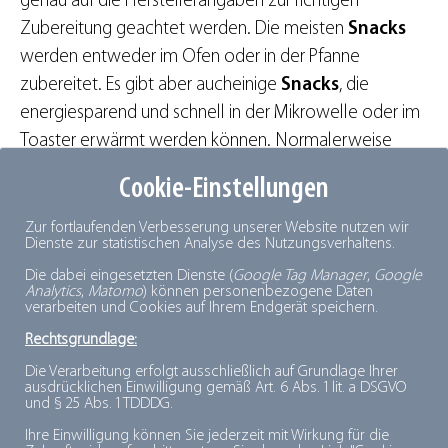
genau auf die Herstellerangaben zur richtigen
Zubereitung geachtet werden. Die meisten
Snacks
werden entweder im Ofen oder in der Pfanne
zubereitet. Es gibt aber aucheinige
Snacks
, die
energiesparend und schnell in der Mikrowelle oder im
Toaster erwärmt werden können. Normalerweise
müssen die Snacks vor der Zubereitung nicht
Cookie-Einstellungen
geauftaut werden. Einmal
aufgetaute
Snacks
nicht
wieder einfrieren, sondern sie am besten sofort
Zur fortlaufenden Verbesserung unserer Website nutzen wir
Dienste zur statistischen Analyse des Nutzungsverhaltens.
zubereiten.
Die dabei eingesetzten Dienste (
Google Tag Manager
,
Google
Analytics
,
Matomo
) können personenbezogene Daten
verarbeiten und Cookies auf Ihrem Endgerät speichern.
Tipp:
Rechtsgrundlage:
Die Verarbeitung erfolgt ausschließlich auf Grundlage Ihrer
ausdrücklichen Einwilligung gemäß Art. 6 Abs. 1 lit. a DSGVO
und § 25 Abs. 1 TDDDG.
Viele herzhafte
Tiefkühl-
Ihre Einwilligung können Sie jederzeit mit Wirkung für die