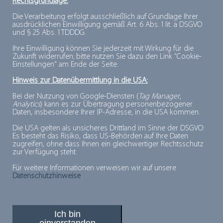
Rechtsgrundlage:
Bestellung automatisch Ihr neues Einmalpasswort,
Die Verarbeitung erfolgt ausschließlich auf Grundlage Ihrer
welches Sie zum Login berechtigt. Anschliessend
ausdrücklichen Einwilligung gemäß Art. 6 Abs. 1 lit. a DSGVO
und § 25 Abs. 1 TDDDG.
haben Sie die Möglichkeit, sich ein neues dauerhaftes
Ihre Einwilligung können Sie jederzeit mit Wirkung für die
Passwort zuzuweisen.
Zukunft widerrufen; bitte nutzen Sie dazu den Link "Cookie-
Einstellungen" am Ende der Seite.
(Haben Sie auch diese Angaben vergessen, wenden
Hinweis zur Datenübermittlung in die USA:
Sie sich bitte direkt an
infos@tiefkuehlkost.de
)
Bei der Nutzung von Google-Diensten (
Tag Manager
,
Analytics
) kann es zur Übertragung personenbezogener
Daten, insbesondere Ihrer IP-Adresse, in die USA kommen.
Die USA gelten als unsicheres Drittland im Sinne der DSGVO:
Es besteht das Risiko, dass US-Behörden auf Ihre Daten
zugreifen, ohne dass Ihnen ein gleichwertiger Rechtsschutz
zur Verfügung steht.
Für weitere Informationen verweisen wir auf unsere
Datenschutzhinweise
.
Ich bin