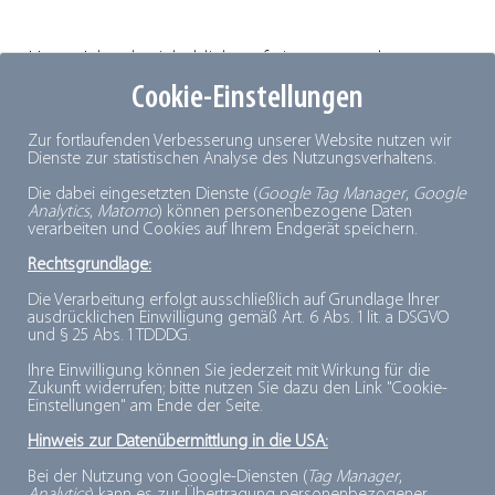
„Unser Jahresbericht blickt auf ein spannendes,
vollgepacktes Jahr mit vielen erfolgreichen Projekten
Cookie-Einstellungen
zurück. Festzuhalten ist: Das
dti
entwickelt sich auf der
Zur fortlaufenden Verbesserung unserer Website nutzen wir
Grundlage der
dti
-Strategie 2025 hervorragend weiter.
Dienste zur statistischen Analyse des Nutzungsverhaltens.
Es gelingt uns immer besser, die
Tiefkühlwirtschaft
in
Die dabei eingesetzten Dienste (
Google Tag Manager
,
Google
Analytics
,
Matomo
) können personenbezogene Daten
Berlin politisch erfolgreich zu vertreten und TK als
verarbeiten und Cookies auf Ihrem Endgerät speichern.
Zukunftskategorie zu positionieren. Das
dti
-Team in
Rechtsgrundlage:
Berlin und die
dti
-Gremien mit dem Vorstand an der
Die Verarbeitung erfolgt ausschließlich auf Grundlage Ihrer
Spitze: Wir alle haben richtig Lust auf TK! Machen Sie
ausdrücklichen Einwilligung gemäß Art. 6 Abs. 1 lit. a DSGVO
und § 25 Abs. 1 TDDDG.
mit und gestalten Sie mit uns eine erfolgreiche Zukunft
für TK!“
Ihre Einwilligung können Sie jederzeit mit Wirkung für die
Zukunft widerrufen; bitte nutzen Sie dazu den Link "Cookie-
Einstellungen" am Ende der Seite.
Wir wünschen viel Spaß bei der Lektüre und: Geben
Hinweis zur Datenübermittlung in die USA:
Sie unseren Jahresbericht gerne an Interessierte weiter
Bei der Nutzung von Google-Diensten (
Tag Manager
,
– wir freuen uns immer über Nachwuchs für die
dti
-