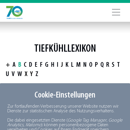
TIEFKÜHLLEXIKON
+
A
B
C
D
E
F
G
H
I
J
K
L
M
N
O
P
Q
R
S
T
U
V
W
X
Y
Z
Cookie-Einstellungen
Zur fortlaufenden Verbesserung unserer Website nutzen wir
Dienste zur statistischen Analyse des Nutzungsverhaltens.
Die dabei eingesetzten Dienste (
Google Tag Manager
,
Google
Analytics
,
Matomo
) können personenbezogene Daten
verarbeiten und Cookies auf Ihrem Endgerät speichern.