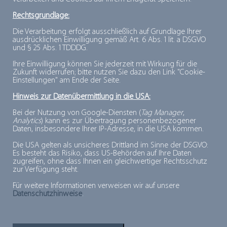
BACKWAREN
Rechtsgrundlage:
Die Verarbeitung erfolgt ausschließlich auf Grundlage Ihrer
ausdrücklichen Einwilligung gemäß Art. 6 Abs. 1 lit. a DSGVO
und § 25 Abs. 1 TDDDG.
BETRIEBSSTÖRUNG
Ihre Einwilligung können Sie jederzeit mit Wirkung für die
Zukunft widerrufen; bitte nutzen Sie dazu den Link "Cookie-
Einstellungen" am Ende der Seite.
BIO-TIEFKÜHLPRODUKTE
Hinweis zur Datenübermittlung in die USA:
Bei der Nutzung von Google-Diensten (
Tag Manager
,
Analytics
) kann es zur Übertragung personenbezogener
Daten, insbesondere Ihrer IP-Adresse, in die USA kommen.
BIRDSEYE, CLARENCE
Die USA gelten als unsicheres Drittland im Sinne der DSGVO:
Es besteht das Risiko, dass US-Behörden auf Ihre Daten
zugreifen, ohne dass Ihnen ein gleichwertiger Rechtsschutz
zur Verfügung steht.
BLANCHIEREN
Für weitere Informationen verweisen wir auf unsere
Datenschutzhinweise
.