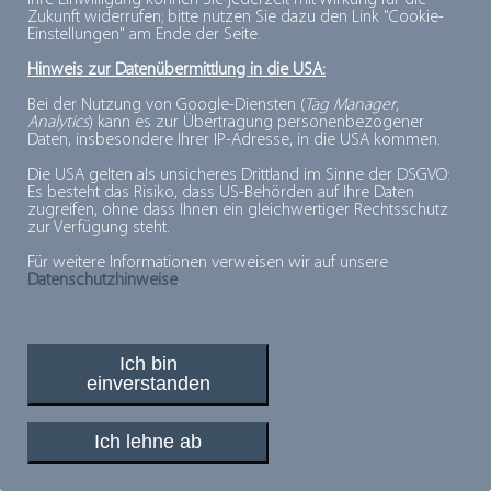
Ihre Einwilligung können Sie jederzeit mit Wirkung für die
REINIGUNG
Zukunft widerrufen; bitte nutzen Sie dazu den Link "Cookie-
Einstellungen" am Ende der Seite.
Hinweis zur Datenübermittlung in die USA:
Bei der Nutzung von Google-Diensten (
Tag Manager
,
Analytics
) kann es zur Übertragung personenbezogener
Daten, insbesondere Ihrer IP-Adresse, in die USA kommen.
PLUSPUNKTE FÜR MINUSGRADE
Die USA gelten als unsicheres Drittland im Sinne der DSGVO:
Es besteht das Risiko, dass US-Behörden auf Ihre Daten
© 2026, Deutsches Tiefkühlinstitut e.V.
zugreifen, ohne dass Ihnen ein gleichwertiger Rechtsschutz
zur Verfügung steht.
Für weitere Informationen verweisen wir auf unsere
Datenschutzhinweise
.
Ich bin
einverstanden
Ich lehne ab