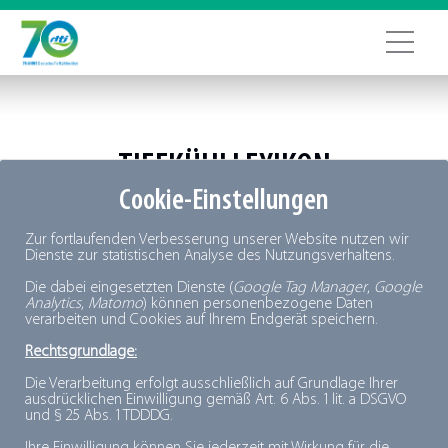
TIEFKÜHLLEXIKON
Cookie-Einstellungen
+
A
B
C
D
E
F
G
H
I
J
K
L
M
N
O
P
Q
R
S
T
Zur fortlaufenden Verbesserung unserer Website nutzen wir
U
V
W
X
Y
Z
Dienste zur statistischen Analyse des Nutzungsverhaltens.
Die dabei eingesetzten Dienste (
Google Tag Manager
,
Google
Analytics
,
Matomo
) können personenbezogene Daten
verarbeiten und Cookies auf Ihrem Endgerät speichern.
Rechtsgrundlage:
Die Verarbeitung erfolgt ausschließlich auf Grundlage Ihrer
ausdrücklichen Einwilligung gemäß Art. 6 Abs. 1 lit. a DSGVO
und § 25 Abs. 1 TDDDG.