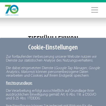
TIEFKÜHLLEXIKON
Cookie-Einstellungen
+
A
B
C
D
E
F
G
H
I
J
K
L
M
N
O
P
Q
R
S
T
Zur fortlaufenden Verbesserung unserer Website nutzen wir
U
V
W
X
Y
Z
Dienste zur statistischen Analyse des Nutzungsverhaltens.
Die dabei eingesetzten Dienste (
Google Tag Manager
,
Google
Analytics
,
Matomo
) können personenbezogene Daten
verarbeiten und Cookies auf Ihrem Endgerät speichern.
Rechtsgrundlage:
Die Verarbeitung erfolgt ausschließlich auf Grundlage Ihrer
ausdrücklichen Einwilligung gemäß Art. 6 Abs. 1 lit. a DSGVO
und § 25 Abs. 1 TDDDG.