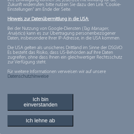
Ihre Einwilligung können Sie jederzeit mit Wirkung für die
UMGEBUNGSTEMPERATUR
Zukunft widerrufen; bitte nutzen Sie dazu den Link "Cookie-
Einstellungen" am Ende der Seite.
Hinweis zur Datenübermittlung in die USA:
Bei der Nutzung von Google-Diensten (
Tag Manager
,
Analytics
) kann es zur Übertragung personenbezogener
Daten, insbesondere Ihrer IP-Adresse, in die USA kommen.
PLUSPUNKTE FÜR MINUSGRADE
Die USA gelten als unsicheres Drittland im Sinne der DSGVO:
Es besteht das Risiko, dass US-Behörden auf Ihre Daten
© 2026, Deutsches Tiefkühlinstitut e.V.
zugreifen, ohne dass Ihnen ein gleichwertiger Rechtsschutz
zur Verfügung steht.
Für weitere Informationen verweisen wir auf unsere
Datenschutzhinweise
.
Ich bin
einverstanden
Ich lehne ab