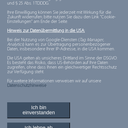
und § 25 Abs. 1 TDDDG.
HALTBARKEIT
Ihre Einwilligung können Sie jederzeit mit Wirkung für die
Zukunft widerrufen; bitte nutzen Sie dazu den Link "Cookie-
Einstellungen" am Ende der Seite.
HEIMDIENST
Hinweis zur Datenübermittlung in die USA:
Bei der Nutzung von Google-Diensten (
Tag Manager
,
Analytics
) kann es zur Übertragung personenbezogener
Daten, insbesondere Ihrer IP-Adresse, in die USA kommen.
HERSTELLUNG (TIEFKÜHLKOST)
Die USA gelten als unsicheres Drittland im Sinne der DSGVO:
Es besteht das Risiko, dass US-Behörden auf Ihre Daten
zugreifen, ohne dass Ihnen ein gleichwertiger Rechtsschutz
zur Verfügung steht.
HYGIENISCHE SICHERHEIT
Für weitere Informationen verweisen wir auf unsere
Datenschutzhinweise
.
Ich bin
einverstanden
PLUSPUNKTE FÜR MINUSGRADE
© 2026, Deutsches Tiefkühlinstitut e.V.
Ich lehne ab