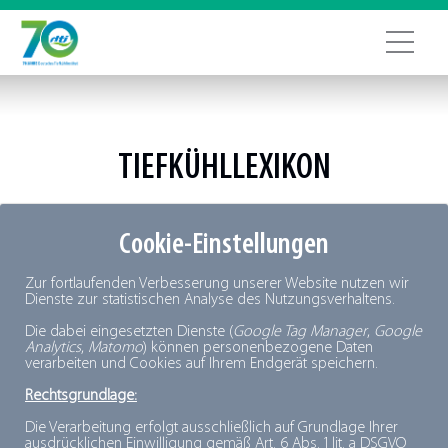
TIEFKÜHLLEXIKON
+
A
B
C
D
E
F
G
H
I
J
K
L
M
N
O
P
Q
R
S
T
Cookie-Einstellungen
U
V
W
X
Y
Z
Zur fortlaufenden Verbesserung unserer Website nutzen wir
Dienste zur statistischen Analyse des Nutzungsverhaltens.
Die dabei eingesetzten Dienste (
Google Tag Manager
,
Google
Analytics
,
Matomo
) können personenbezogene Daten
verarbeiten und Cookies auf Ihrem Endgerät speichern.
Rechtsgrundlage:
Die Verarbeitung erfolgt ausschließlich auf Grundlage Ihrer
ausdrücklichen Einwilligung gemäß Art. 6 Abs. 1 lit. a DSGVO