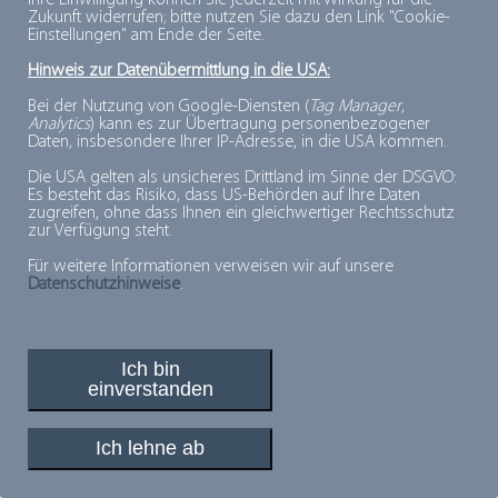
Ihre Einwilligung können Sie jederzeit mit Wirkung für die
Zukunft widerrufen; bitte nutzen Sie dazu den Link "Cookie-
Einstellungen" am Ende der Seite.
Beschreibung:
siehe Mindesthaltbarkeitsdatum, Lagerzeit
Hinweis zur Datenübermittlung in die USA:
Bei der Nutzung von Google-Diensten (
Tag Manager
,
Analytics
) kann es zur Übertragung personenbezogener
Daten, insbesondere Ihrer IP-Adresse, in die USA kommen.
Die USA gelten als unsicheres Drittland im Sinne der DSGVO:
PLUSPUNKTE FÜR MINUSGRADE
Es besteht das Risiko, dass US-Behörden auf Ihre Daten
zugreifen, ohne dass Ihnen ein gleichwertiger Rechtsschutz
© 2026, Deutsches Tiefkühlinstitut e.V.
zur Verfügung steht.
Für weitere Informationen verweisen wir auf unsere
Datenschutzhinweise
.
Ich bin
einverstanden
Ich lehne ab