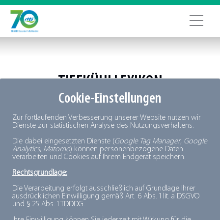
TIEFKÜHLLEXIKON
Cookie-Einstellungen
+
A
B
C
D
E
F
G
H
I
J
K
L
M
N
O
P
Q
R
S
T
Zur fortlaufenden Verbesserung unserer Website nutzen wir
U
V
W
X
Y
Z
Dienste zur statistischen Analyse des Nutzungsverhaltens.
Die dabei eingesetzten Dienste (
Google Tag Manager
,
Google
Analytics
,
Matomo
) können personenbezogene Daten
verarbeiten und Cookies auf Ihrem Endgerät speichern.
Rechtsgrundlage:
Die Verarbeitung erfolgt ausschließlich auf Grundlage Ihrer
Haltbarkeit
ausdrücklichen Einwilligung gemäß Art. 6 Abs. 1 lit. a DSGVO
und § 25 Abs. 1 TDDDG.