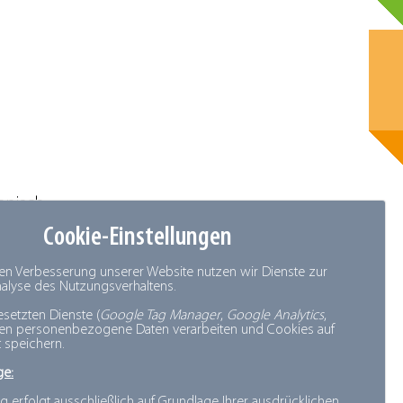
enisch
Cookie-Einstellungen
werden,
den Verbesserung unserer Website nutzen wir Dienste zur
Analyse des Nutzungsverhaltens.
esetzten Dienste (
Google Tag Manager
,
Google Analytics
,
den
nen personenbezogene Daten verarbeiten und Cookies auf
 speichern.
len
ge:
ckung für
g erfolgt ausschließlich auf Grundlage Ihrer ausdrücklichen