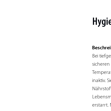
Hygi
Beschre
Bei tief
sicheren
Temperat
inaktiv.
Nährstof
Lebensmit
erstarrt