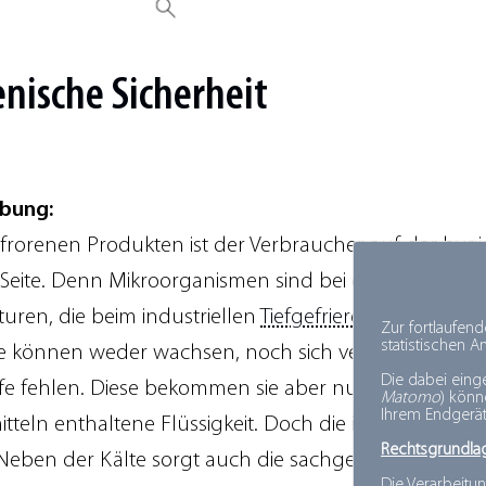
enische
Sicherheit
ibung:
gefrorenen Produkten ist der Verbraucher auf der hygi
 Seite. Denn Mikroorganismen sind bei den tiefkalten
uren, die beim industriellen
Tiefgefrieren
eingesetzt 
Zur fortlaufen
statistischen 
 Sie können weder wachsen, noch sich vermehren, da
Die dabei eing
fe fehlen. Diese bekommen sie aber nur über die in 
Matomo
) kön
Ihrem Endgerät
teln enthaltene Flüssigkeit. Doch die ist zu Eiskristal
Rechtsgrundla
. Neben der Kälte sorgt auch die sachgerechte Verpa
Die Verarbeitun