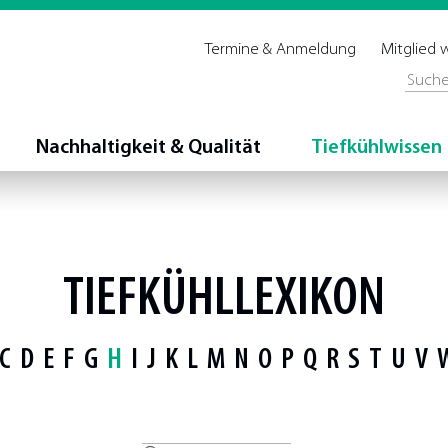
Termine & Anmeldung
Mitglied
Nachhaltigkeit & Qualität
Tiefkühlwissen
TIEFKÜHLLEXIKON
C
D
E
F
G
H
I
J
K
L
M
N
O
P
Q
R
S
T
U
V