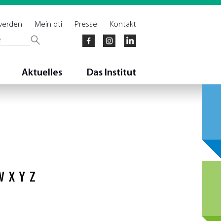
 werden
Mein dti
Presse
Kontakt
Aktuelles
Das Institut
W
X
Y
Z