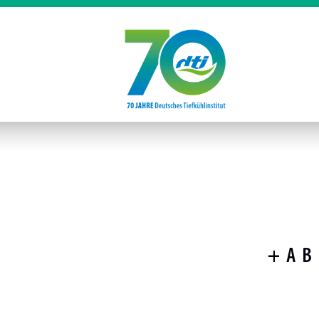
+
A
B