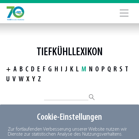
TIEFKÜHLLEXIKON
+
A
B
C
D
E
F
G
H
I
J
K
L
M
N
O
P
Q
R
S
T
U
V
W
X
Y
Z
Cookie-Einstellungen
Mikroorganismen
Zur fortlaufenden Verbesserung unserer Website nutzen wir
Dienste zur statistischen Analyse des Nutzungsverhaltens.