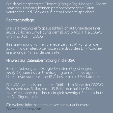
Die dabei eingesetzten Dienste (
Google Tag Manager
,
Google
Analytics
,
Matomo
) können personenbezogene Daten
Beschreibung:
verarbeiten und Cookies auf Ihrem Endgerät speichern.
Kleinstlebewesen wie Bakterien, Hefen und
Rechtsgrundlage:
Schimmelpilze. Durch Wachstum und
Die Verarbeitung erfolgt ausschließlich auf Grundlage Ihrer
Vermehrung können bestimmte Arten von
ausdrücklichen Einwilligung gemäß Art. 6 Abs. 1 lit. a DSGVO
und § 25 Abs. 1 TDDDG.
Mikroorganismen Lebensmittel verderben.
Ihre Einwilligung können Sie jederzeit mit Wirkung für die
Zukunft widerrufen; bitte nutzen Sie dazu den Link "Cookie-
Mikroorganismen brauchen zur
Einstellungen" am Ende der Seite.
Nahrungsaufnahme und damit zum Wachstum
Hinweis zur Datenübermittlung in die USA:
sowie zur Vermehrung Nährstoffe, die sie über
Bei der Nutzung von Google-Diensten (
Tag Manager
,
die Gewebeflüssigkeit der Lebensmittel
Analytics
) kann es zur Übertragung personenbezogener
Daten, insbesondere Ihrer IP-Adresse, in die USA kommen.
aufnehmen. Da diese Gewebeflüssigkeit beim
Die USA gelten als unsicheres Drittland im Sinne der DSGVO:
Tiefgefrieren
in
Eiskristalle
umgewandelt wird,
Es besteht das Risiko, dass US-Behörden auf Ihre Daten
zugreifen, ohne dass Ihnen ein gleichwertiger Rechtsschutz
fehlt den Keimen der Nährboden. Die Folge:
zur Verfügung steht.
Mikroorganismen sind während der
Für weitere Informationen verweisen wir auf unsere
Gefrierlagerung inaktiviert.
Datenschutzhinweise
.