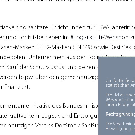
tiative sind sanitäre Einrichtungen für LKW-Fahrerin
r und Logistikbetrieben im
#LogistikHilft-Webshop
zu
en-Masken, FFP2-Masken (EN 149) sowie Desinfektio
angeboten. Unternehmen aus der Logistikbranche er
m Kauf der Schutzausrüstung gehen 4 Cent je Maske u
n werden bspw. über den gemeinnützigen Verein Sani
Zur fortlaufen
statistischen 
 finanziert.
Die dabei eing
Matomo
) kön
Ihrem Endgerät
e gemeinsame Initiative des Bundesministeriums für Ver
Rechtsgrundla
erkraftverkehr Logistik und Entsorgung (BGL), der Lo
Die Verarbeitun
einnützigen Vereins DocStop / SaniStop.
Einwilligung ge