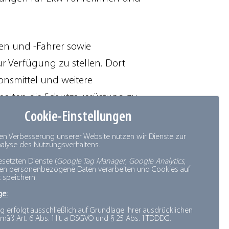
nen und -Fahrer sowie
r Verfügung zu stellen. Dort
nsmittel und weitere
halten die Schutzausrüstung zu
nd Produkt an die Initiative
Cookie-Einstellungen
Stop weitere Dusch- und
den Verbesserung unserer Website nutzen wir Dienste zur
Analyse des Nutzungsverhaltens.
esetzten Dienste (
Google Tag Manager
,
Google Analytics
,
nen personenbezogene Daten verarbeiten und Cookies auf
 speichern.
kehr und digitale Infrastruktur
ge:
gistics Alliance Germany (LAG),
g erfolgt ausschließlich auf Grundlage Ihrer ausdrücklichen
mäß Art. 6 Abs. 1 lit. a DSGVO und § 25 Abs. 1 TDDDG.