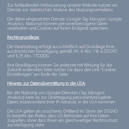
Planungshilfe an die Hand, die eine Menge Arbeit spart.
Zur fortlaufenden Verbesserung unserer Website nutzen wir
Aufgeteilt in die Themenbereiche Außengastronomie,
Dienste zur statistischen Analyse des Nutzungsverhaltens.
Innengastronomie und Neue Ideen & Take Away,
Die dabei eingesetzten Dienste (
Google Tag Manager
,
Google
Analytics
,
Matomo
) können personenbezogene Daten
bündelt der Folder übersichtlich relevante Punkte und
verarbeiten und Cookies auf Ihrem Endgerät speichern.
Anregungen für ein neues Herbst-Winter-Konzept.
Rechtsgrundlage:
Die Verarbeitung erfolgt ausschließlich auf Grundlage Ihrer
So gibt es allerlei Möglichkeiten und Ideen, die
ausdrücklichen Einwilligung gemäß Art. 6 Abs. 1 lit. a DSGVO
und § 25 Abs. 1 TDDDG.
Außensaison zu verlängern und den Gästen mit heißen
Gerichten und gemütlichem Ambiente eine
Ihre Einwilligung können Sie jederzeit mit Wirkung für die
Zukunft widerrufen; bitte nutzen Sie dazu den Link "Cookie-
Alternative zu Innenräumen zu bieten. Dort wiederum
Einstellungen" am Ende der Seite.
– im Innenbereich – punktet eine kluge Raumnutzung,
Hinweis zur Datenübermittlung in die USA:
die geschickte Erhöhung der Besucherfrequenz und
Bei der Nutzung von Google-Diensten (
Tag Manager
,
ein transparentes Hygienekonzept. Als dritte Option
Analytics
) kann es zur Übertragung personenbezogener
Daten, insbesondere Ihrer IP-Adresse, in die USA kommen.
stehen vielleicht noch ganz neue Wege offen: Take
Die USA gelten als unsicheres Drittland im Sinne der DSGVO:
Away und die Umsetzung neuer Ideen bergen
Es besteht das Risiko, dass US-Behörden auf Ihre Daten
zugreifen, ohne dass Ihnen ein gleichwertiger Rechtsschutz
womöglich weitere Einnahmequellen.
zur Verfügung steht.