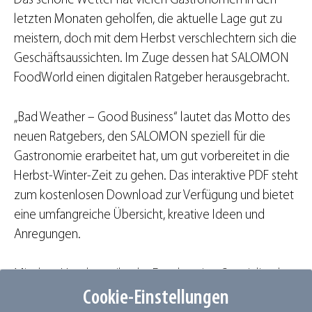
Das schöne Wetter hat vielen Gastronomen in den
letzten Monaten geholfen, die aktuelle Lage gut zu
meistern, doch mit dem Herbst verschlechtern sich die
Geschäftsaussichten. Im Zuge dessen hat SALOMON
FoodWorld einen digitalen Ratgeber herausgebracht.
„Bad Weather – Good Business“ lautet das Motto des
neuen Ratgebers, den SALOMON speziell für die
Gastronomie erarbeitet hat, um gut vorbereitet in die
Herbst-Winter-Zeit zu gehen. Das interaktive PDF steht
zum kostenlosen Download zur Verfügung und bietet
eine umfangreiche Übersicht, kreative Ideen und
Anregungen.
Mit dem Handout gibt der Foodservice-Spezialist den
Gastronomen eine praktische Check- und
Cookie-Einstellungen