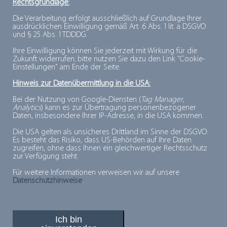
Rechtsgrundlage:
Mit dem Portal möchte das BMG laut eigenen
Die Verarbeitung erfolgt ausschließlich auf Grundlage Ihrer
Angaben seriöse Gesundheitsinformationen bieten, die
ausdrücklichen Einwilligung gemäß Art. 6 Abs. 1 lit. a DSGVO
und § 25 Abs. 1 TDDDG.
transparent und fachlich geprüft sind. Dafür kooperiert
das Ministerium mit dem Institut für
Qualität
und
Ihre Einwilligung können Sie jederzeit mit Wirkung für die
Zukunft widerrufen; bitte nutzen Sie dazu den Link "Cookie-
Wirtschaftlichkeit im Gesundheitswesen (IQWiG), dem
Einstellungen" am Ende der Seite.
Deutschen Krebsforschungszentrum (DKFZ) und dem
Hinweis zur Datenübermittlung in die USA:
Robert-Koch-Institut (RKI). Die Inhalte basieren auf
Bei der Nutzung von Google-Diensten (
Tag Manager
,
aktuellen Forschungsarbeiten und Meta-Studien.
Analytics
) kann es zur Übertragung personenbezogener
Daten, insbesondere Ihrer IP-Adresse, in die USA kommen.
Die USA gelten als unsicheres Drittland im Sinne der DSGVO:
Das Portal kann unter
www.gesund.bund.de
besucht
Es besteht das Risiko, dass US-Behörden auf Ihre Daten
zugreifen, ohne dass Ihnen ein gleichwertiger Rechtsschutz
werden.
zur Verfügung steht.
Für weitere Informationen verweisen wir auf unsere
Quelle:
BMG
Datenschutzhinweise
.
Ich bin