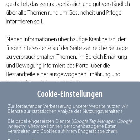
gestartet, das zentral, verlässlich und gut verständlich
über alle Themen rund um Gesundheit und Pflege
informieren soll.
Neben Informationen über häufige Krankheitsbilder
finden Interessierte auf der Seite zahlreiche Beiträge
zu verbrauchernahen Themen. Im Bereich Ernährung
und Bewegung informiert das Portal über die
Bestandteile einer ausgewogenen Ernährung und
Vorteile körperlicher Aktivität. Die
Themenschwerpunkte und Informationsangebote
Cookie-Einstellungen
sollen sukzessive weiter ausgebaut werden. Künftig
Zur fortlaufenden Verbesserung unserer Website nutzen wir
sollen zudem ausgewiesene Experten die Redaktion
Dienste zur statistischen Analyse des Nutzungsverhaltens.
zu methodischen Fragestellungen bei Erstellung von
Die dabei eingesetzten Dienste (
Google Tag Manager
,
Google
Analytics
,
Matomo
) können personenbezogene Daten
guten Gesundheitsinformationen unterstützen.
verarbeiten und Cookies auf Ihrem Endgerät speichern.