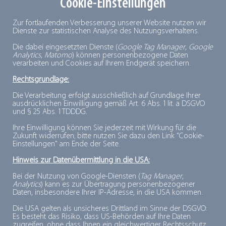
generiert wird (+4,4 Prozent); die Handelsmarken
Cookie-Einstellungen
geben Umsatz ab (-1,6 Prozent), so der Index. Das
Zur fortlaufenden Verbesserung unserer Website nutzen wir
Wachstum nach zehn Monaten resultiert allerdings mit
Dienste zur statistischen Analyse des Nutzungsverhaltens.
plus 2,3 Prozent stärker aus dem Segment Tiefkühlkost
Die dabei eingesetzten Dienste (
Google Tag Manager
,
Google
Analytics
,
Matomo
) können personenbezogene Daten
exkl. Speiseeis. Speiseeis entwickelt sich dagegen
verarbeiten und Cookies auf Ihrem Endgerät speichern.
leicht rückläufig (-0,6 Prozent).
Rechtsgrundlage:
Die Verarbeitung erfolgt ausschließlich auf Grundlage Ihrer
Für die reine Tiefkühlkost weist der GfK-Index im Monat
ausdrücklichen Einwilligung gemäß Art. 6 Abs. 1 lit. a DSGVO
und § 25 Abs. 1 TDDDG.
Oktober einen Umsatzrückgang aus (-6,9 Prozent).
Am stärksten verlieren die Segmente TK-Käse (-19,3%)
Ihre Einwilligung können Sie jederzeit mit Wirkung für die
Zukunft widerrufen; bitte nutzen Sie dazu den Link "Cookie-
und TK-
Fisch
/Meeresfrüchte (-12,0 Prozent). Doch es
Einstellungen" am Ende der Seite.
gibt auch Wachstumssegmente. Dazu zählen TK-
Hinweis zur Datenübermittlung in die USA:
Imitate (Fisch/Fleischersatz) mit plus 36,6 Prozent und
Bei der Nutzung von Google-Diensten (
Tag Manager
,
TK-Süßspeisen (+18,2 Prozent). Unterm Strich steht für
Analytics
) kann es zur Übertragung personenbezogener
Daten, insbesondere Ihrer IP-Adresse, in die USA kommen.
die gesamte Kategorie Tiefkühlkost inklusive Speiseeis
Die USA gelten als unsicheres Drittland im Sinne der DSGVO:
im Monat Oktober 2021 ein Umsatzminus von 6,9
Es besteht das Risiko, dass US-Behörden auf Ihre Daten
zugreifen, ohne dass Ihnen ein gleichwertiger Rechtsschutz