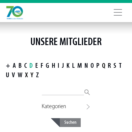
UNSERE MITGLIEDER
+
A
B
C
D
E
F
G
H
I
J
K
L
M
N
O
P
Q
R
S
T
U
V
W
X
Y
Z
Kategorien