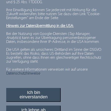
und § 25 Abs. 1 TDDDG.
Ihre Einwilligung können Sie jederzeit mit Wirkung für die
DR. AUGUST OETKER
Zukunft widerrufen; bitte nutzen Sie dazu den Link "Cookie-
Einstellungen" am Ende der Seite.
NAHRUNGSMITTEL KG
Hinweis zur Datenübermittlung in die USA:
Bei der Nutzung von Google-Diensten (
Tag Manager
,
Analytics
) kann es zur Übertragung personenbezogener
Daten, insbesondere Ihrer IP-Adresse, in die USA kommen.
DR. SCHÄR DEUTSCHLAND GMBH
Die USA gelten als unsicheres Drittland im Sinne der DSGVO:
Es besteht das Risiko, dass US-Behörden auf Ihre Daten
zugreifen, ohne dass Ihnen ein gleichwertiger Rechtsschutz
zur Verfügung steht.
DSI DANTECH GMBH
Für weitere Informationen verweisen wir auf unsere
Datenschutzhinweise
.
Ich bin
einverstanden
PLUSPUNKTE FÜR MINUSGRADE
© 2026, Deutsches Tiefkühlinstitut e.V.
Ich lehne ab