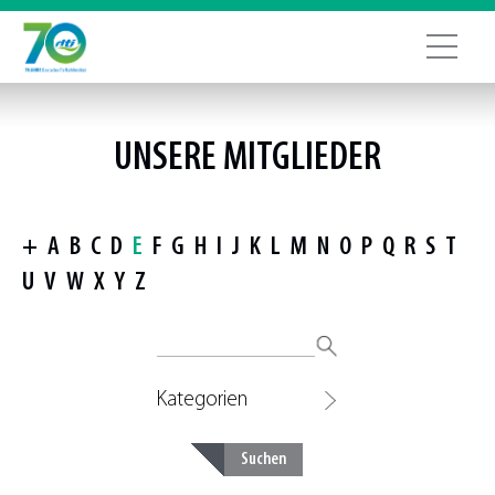
UNSERE MITGLIEDER
+
A
B
C
D
E
F
G
H
I
J
K
L
M
N
O
P
Q
R
S
T
U
V
W
X
Y
Z
Kategorien