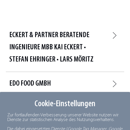
ECKERT & PARTNER BERATENDE
INGENIEURE MBB KAI ECKERT •
STEFAN EHRINGER • LARS MÖRITZ
EDO FOOD GMBH
Cookie-Einstellungen
EFAFLEX TOR- UND
Zur fortlaufenden Verbesserung unserer Website nutzen wir
SICHERHEITSSYSTEME GMBH & CO.
Dienste zur statistischen Analyse des Nutzungsverhaltens.
Die dabei eingesetzten Dienste (
Google Tag Manager
,
Google