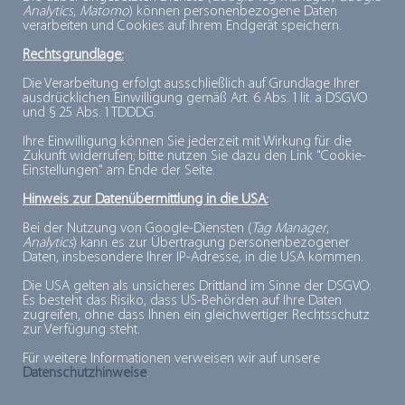
KG
Analytics
,
Matomo
) können personenbezogene Daten
verarbeiten und Cookies auf Ihrem Endgerät speichern.
Rechtsgrundlage:
EISMANN TIEFKÜHL-HEIMSERVICE
Die Verarbeitung erfolgt ausschließlich auf Grundlage Ihrer
ausdrücklichen Einwilligung gemäß Art. 6 Abs. 1 lit. a DSGVO
und § 25 Abs. 1 TDDDG.
GMBH
Ihre Einwilligung können Sie jederzeit mit Wirkung für die
Zukunft widerrufen; bitte nutzen Sie dazu den Link "Cookie-
Einstellungen" am Ende der Seite.
ENCENTIVE GMBH
Hinweis zur Datenübermittlung in die USA:
Bei der Nutzung von Google-Diensten (
Tag Manager
,
Analytics
) kann es zur Übertragung personenbezogener
Daten, insbesondere Ihrer IP-Adresse, in die USA kommen.
ERLENBACHER BACKWAREN GMBH
Die USA gelten als unsicheres Drittland im Sinne der DSGVO:
Es besteht das Risiko, dass US-Behörden auf Ihre Daten
zugreifen, ohne dass Ihnen ein gleichwertiger Rechtsschutz
zur Verfügung steht.
EUROFINS ANALYTIK GMBH
Für weitere Informationen verweisen wir auf unsere
Datenschutzhinweise
.