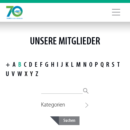
UNSERE MITGLIEDER
+
A
B
C
D
E
F
G
H
I
J
K
L
M
N
O
P
Q
R
S
T
U
V
W
X
Y
Z
Kategorien