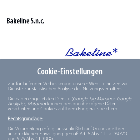
Bakeline S.n.c.
Cookie-Einstellungen
Zur fortlaufenden Verbesserung unserer Website nutzen wir
Dienste zur statistischen Analyse des Nutzungsverhaltens.
Z.A. rue André Ampère
F-57350 Schoeneck
Die dabei eingesetzten Dienste (
Google Tag Manager
,
Google
Analytics
,
Matomo
) können personenbezogene Daten
verarbeiten und Cookies auf Ihrem Endgerät speichern.
Telefon: 0033-3 / 87 84 68 60
Rechtsgrundlage:
Telefax: 0033-3 / 87 84 68 61
Die Verarbeitung erfolgt ausschließlich auf Grundlage Ihrer
E-Mail:
jlutz@bake-line.com
ausdrücklichen Einwilligung gemäß Art. 6 Abs. 1 lit. a DSGVO
und § 25 Abs. 1 TDDDG.