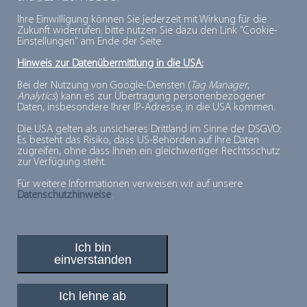
Internet:
http://www.bake-line.com
Ihre Einwilligung können Sie jederzeit mit Wirkung für die
Zukunft widerrufen; bitte nutzen Sie dazu den Link "Cookie-
Einstellungen" am Ende der Seite.
Beschreibung:
Hinweis zur Datenübermittlung in die USA:
Produzent feiner Tiefkühlbackwaren (Muffin,
Bagel, Donut, französische Patisserie) für Industrie
Bei der Nutzung von Google-Diensten (
Tag Manager
,
Analytics
) kann es zur Übertragung personenbezogener
und Großhandel
Daten, insbesondere Ihrer IP-Adresse, in die USA kommen.
Die USA gelten als unsicheres Drittland im Sinne der DSGVO:
Es besteht das Risiko, dass US-Behörden auf Ihre Daten
zugreifen, ohne dass Ihnen ein gleichwertiger Rechtsschutz
Zur
zur Verfügung steht.
Übersicht
Für weitere Informationen verweisen wir auf unsere
Datenschutzhinweise
.
Ich bin
einverstanden
PLUSPUNKTE FÜR MINUSGRADE
© 2026, Deutsches Tiefkühlinstitut e.V.
Ich lehne ab