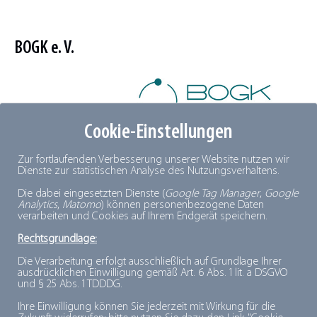
BOGK e. V.
Cookie-Einstellungen
Bundesverband der obst-, gemüse- und
Zur fortlaufenden Verbesserung unserer Website nutzen wir
Dienste zur statistischen Analyse des Nutzungsverhaltens.
kartoffelverarbeitenden Industrie e.V.
Postfach 15 01 07
Die dabei eingesetzten Dienste (
Google Tag Manager
,
Google
Analytics
,
Matomo
) können personenbezogene Daten
53040 Bonn
verarbeiten und Cookies auf Ihrem Endgerät speichern.
Rechtsgrundlage:
Telefon: 0228 / 932 91-0
Die Verarbeitung erfolgt ausschließlich auf Grundlage Ihrer
ausdrücklichen Einwilligung gemäß Art. 6 Abs. 1 lit. a DSGVO
Telefax: 0228 / 932 91-20
und § 25 Abs. 1 TDDDG.
E-Mail:
info@bogk.org
Ihre Einwilligung können Sie jederzeit mit Wirkung für die
Internet:
http://www.bogk.org