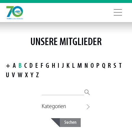
UNSERE MITGLIEDER
+
A
B
C
D
E
F
G
H
I
J
K
L
M
N
O
P
Q
R
S
T
U
V
W
X
Y
Z
Kategorien