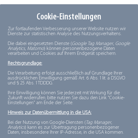
Cookie-Einstellungen
SSP KÄLTEPLANER AG
Zur fortlaufenden Verbesserung unserer Website nutzen wir
Dienste zur statistischen Analyse des Nutzungsverhaltens.
Die dabei eingesetzten Dienste (
Google Tag Manager
,
Google
Analytics
,
Matomo
) können personenbezogene Daten
Bittertenstrasse 15
verarbeiten und Cookies auf Ihrem Endgerät speichern.
CH-4702 Oensingen
Rechtsgrundlage:
Die Verarbeitung erfolgt ausschließlich auf Grundlage Ihrer
ausdrücklichen Einwilligung gemäß Art. 6 Abs. 1 lit. a DSGVO
Telefon: +41 62 388 03-50
und § 25 Abs. 1 TDDDG.
E-Mail:
mail@kaelteplaner.ch
Ihre Einwilligung können Sie jederzeit mit Wirkung für die
Internet:
www.kaelteplaner.ch
Zukunft widerrufen; bitte nutzen Sie dazu den Link "Cookie-
Einstellungen" am Ende der Seite.
Hinweis zur Datenübermittlung in die USA:
Beschreibung:
Planung von Kälteanlagen für Industrie, Logistik
Bei der Nutzung von Google-Diensten (
Tag Manager
,
Analytics
) kann es zur Übertragung personenbezogener
und Produktionsbetriebe
Daten, insbesondere Ihrer IP-Adresse, in die USA kommen.