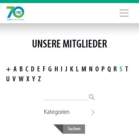
UNSERE MITGLIEDER
+
A
B
C
D
E
F
G
H
I
J
K
L
M
N
O
P
Q
R
S
T
U
V
W
X
Y
Z
Kategorien