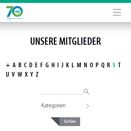
UNSERE MITGLIEDER
+
A
B
C
D
E
F
G
H
I
J
K
L
M
N
O
P
Q
R
S
T
U
V
W
X
Y
Z
Kategorien