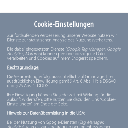
SSI SCHÄFER GmbH & Co. KG
Cookie-Einstellungen
Fritz-
Zur fortlaufenden Verbesserung unserer Website nutzen wir
Dienste zur statistischen Analyse des Nutzungsverhaltens.
Schäfer-Str. 20
Die dabei eingesetzten Dienste (
Google Tag Manager
,
Google
Analytics
,
Matomo
) können personenbezogene Daten
57290 Neunkirchen
verarbeiten und Cookies auf Ihrem Endgerät speichern.
Rechtsgrundlage:
Telefon: 02735 / 70-1
Die Verarbeitung erfolgt ausschließlich auf Grundlage Ihrer
ausdrücklichen Einwilligung gemäß Art. 6 Abs. 1 lit. a DSGVO
Telefax: 2735 / 70-396
und § 25 Abs. 1 TDDDG.
E-Mail:
info@ssi-schaefer.de
Ihre Einwilligung können Sie jederzeit mit Wirkung für die
Internet:
http://www.ssi-schaefer.com/de-de
Zukunft widerrufen; bitte nutzen Sie dazu den Link "Cookie-
Einstellungen" am Ende der Seite.
Hinweis zur Datenübermittlung in die USA:
Beschreibung:
Komplette Einrichtungssysteme für Lager, Betrieb
Bei der Nutzung von Google-Diensten (
Tag Manager
,
Analytics
) kann es zur Übertragung personenbezogener