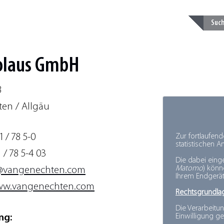
olaus GmbH
8
en / Allgäu
1 / 78 5-0
Zur fortlaufen
statistischen 
 / 78 5-4 03
Die dabei eing
Matomo
) kön
@vangenechten.com
Ihrem Endgerät
w.vangenechten.com
Rechtsgrundla
Die Verarbeitun
Einwilligung ge
ng: