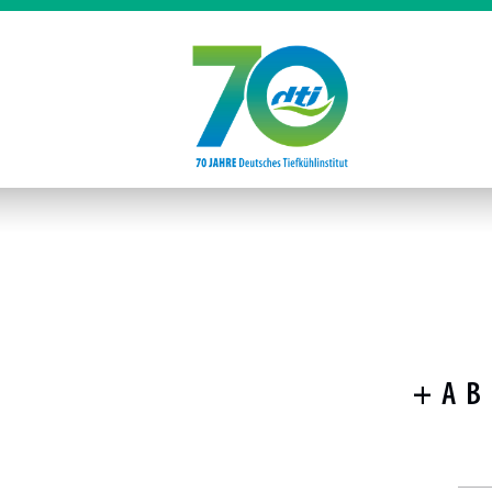
+
A
B