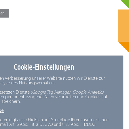
Cookie-Einstellungen
den Verbesserung unserer Website nutzen wir Dienste zur
Analyse des Nutzungsverhaltens.
esetzten Dienste (
Google Tag Manager
,
Google Analytics
,
nen personenbezogene Daten verarbeiten und Cookies auf
 speichern.
ge:
g erfolgt ausschließlich auf Grundlage Ihrer ausdrücklichen
mäß Art. 6 Abs. 1 lit. a DSGVO und § 25 Abs. 1 TDDDG.