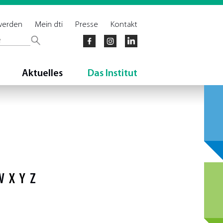
 werden
Mein dti
Presse
Kontakt
Aktuelles
Das Institut
W
X
Y
Z