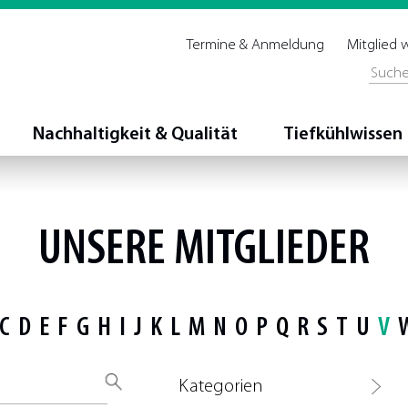
Termine & Anmeldung
Mitglied
Nachhaltigkeit & Qualität
Tiefkühlwissen
UNSERE MITGLIEDER
C
D
E
F
G
H
I
J
K
L
M
N
O
P
Q
R
S
T
U
V
Kategorien