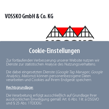
VOSSKO GmbH & Co. KG
Cookie-Einstellungen
Vossko-Allee 1
Zur fortlaufenden Verbesserung unserer Website nutzen wir
Dienste zur statistischen Analyse des Nutzungsverhaltens.
48346 Ostbevern
Die dabei eingesetzten Dienste (
Google Tag Manager
,
Google
Analytics
,
Matomo
) können personenbezogene Daten
Telefon: 02532 / 96 02-0
verarbeiten und Cookies auf Ihrem Endgerät speichern.
Telefax: 02532 / 96 02-911
Rechtsgrundlage:
Internet:
http://www.vossko.de
Die Verarbeitung erfolgt ausschließlich auf Grundlage Ihrer
ausdrücklichen Einwilligung gemäß Art. 6 Abs. 1 lit. a DSGVO
und § 25 Abs. 1 TDDDG.
Beschreibung: