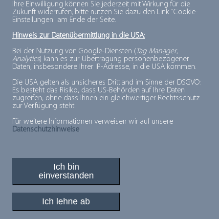
Ihre Einwilligung können Sie jederzeit mit Wirkung für die
Produzent von komplett durchgegarten Semi-
Zukunft widerrufen; bitte nutzen Sie dazu den Link "Cookie-
Einstellungen" am Ende der Seite.
und Vollconvenienceartikeln aus Geflügel-,
Hinweis zur Datenübermittlung in die USA:
Schweine- und Rindfleisch sowie aus Soja für den
Lebensmitteleinzelhandel, die Industrie und den
Bei der Nutzung von Google-Diensten (
Tag Manager
,
Analytics
) kann es zur Übertragung personenbezogener
Food Service
Daten, insbesondere Ihrer IP-Adresse, in die USA kommen.
Die USA gelten als unsicheres Drittland im Sinne der DSGVO:
Es besteht das Risiko, dass US-Behörden auf Ihre Daten
zugreifen, ohne dass Ihnen ein gleichwertiger Rechtsschutz
Zur
zur Verfügung steht.
Übersicht
Für weitere Informationen verweisen wir auf unsere
Datenschutzhinweise
.
Ich bin
einverstanden
PLUSPUNKTE FÜR MINUSGRADE
© 2026, Deutsches Tiefkühlinstitut e.V.
Ich lehne ab