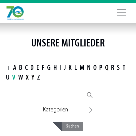
UNSERE MITGLIEDER
+
A
B
C
D
E
F
G
H
I
J
K
L
M
N
O
P
Q
R
S
T
U
V
W
X
Y
Z
Kategorien