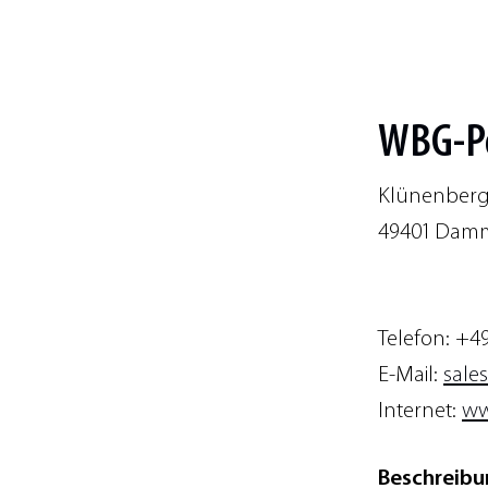
WBG-Po
Klünenberg
49401 Dam
Telefon: +4
E-Mail:
sale
Internet:
ww
Beschreibu