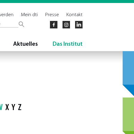
 werden
Mein dti
Presse
Kontakt
Aktuelles
Das Institut
W
X
Y
Z