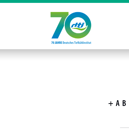
+
A
B