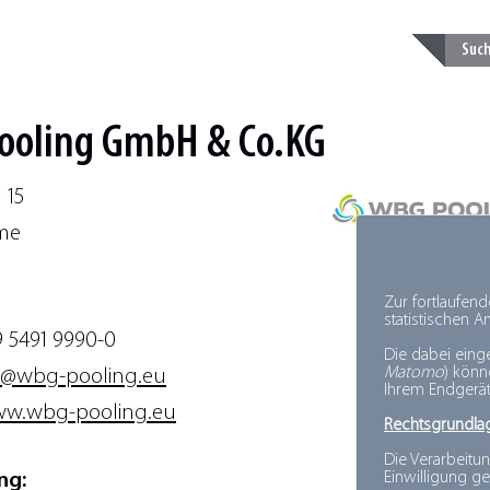
oling GmbH & Co.KG
 15
me
Zur fortlaufen
statistischen 
9 5491 9990-0
Die dabei eing
Matomo
) kön
s@wbg-pooling.eu
Ihrem Endgerät
w.wbg-pooling.eu
Rechtsgrundla
Die Verarbeitun
ng:
Einwilligung ge