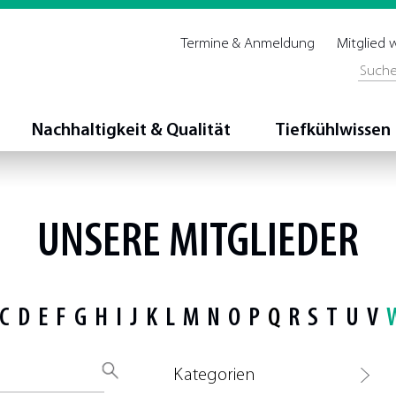
Termine & Anmeldung
Mitglied
Nachhaltigkeit & Qualität
Tiefkühlwissen
UNSERE MITGLIEDER
C
D
E
F
G
H
I
J
K
L
M
N
O
P
Q
R
S
T
U
V
Kategorien