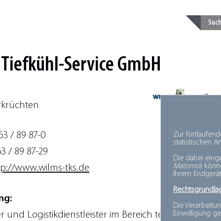
Tiefkühl-Service GmbH
rkrüchten
63 / 89 87-0
Zur fortlaufen
statistischen 
63 / 89 87-29
Die dabei eing
Matomo
) kön
tp://www.wilms-tks.de
Ihrem Endgerät
Rechtsgrundla
ng:
Die Verarbeitun
Einwilligung ge
 und Logistikdienstleister im Bereich temperaturgef