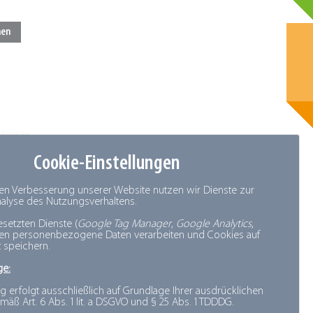
Cookie-Einstellungen
den Verbesserung unserer Website nutzen wir Dienste zur
Analyse des Nutzungsverhaltens.
esetzten Dienste (
Google Tag Manager
,
Google Analytics
,
nen personenbezogene Daten verarbeiten und Cookies auf
 speichern.
ge:
g erfolgt ausschließlich auf Grundlage Ihrer ausdrücklichen
mäß Art. 6 Abs. 1 lit. a DSGVO und § 25 Abs. 1 TDDDG.
ührter