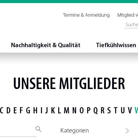
Termine & Anmeldung
Mitglied
Nachhaltigkeit & Qualität
Tiefkühlwissen
UNSERE MITGLIEDER
C
D
E
F
G
H
I
J
K
L
M
N
O
P
Q
R
S
T
U
V
Kategorien