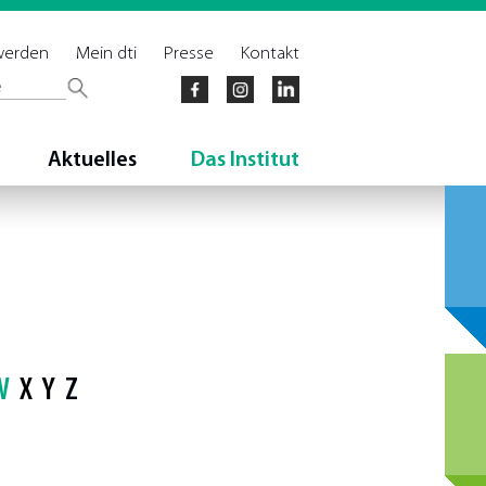
 werden
Mein dti
Presse
Kontakt
Aktuelles
Das Institut
W
X
Y
Z