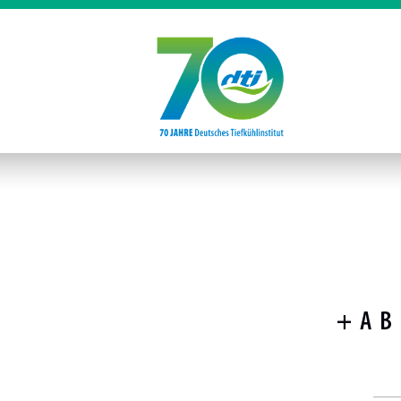
+
A
B