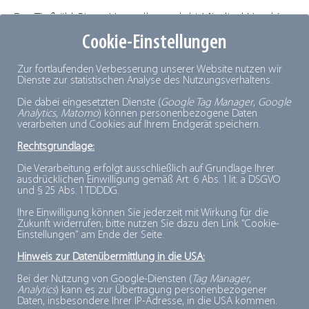
Der Tiefkühl-Pizza-Hersteller und
dti
-Mitglied Nestlé
Cookie-Einstellungen
Wagner hat Anfang September eine neue
Produktionslinie für Tiefkühl-Snackprodukte
Zur fortlaufenden Verbesserung unserer Website nutzen wir
eingeweiht. Die
Produktion
soll offiziell Mitte
Dienste zur statistischen Analyse des Nutzungsverhaltens.
September starten. Mit der neuen Produktion baut
Die dabei eingesetzten Dienste (
Google Tag Manager
,
Google
Analytics
,
Matomo
) können personenbezogene Daten
Wagner seine Kapazitäten weiter aus, insbesondere
verarbeiten und Cookies auf Ihrem Endgerät speichern.
der Erfolg des Wagner-Snacks „Rustipani“ haben diese
Rechtsgrundlage:
Entwicklung getrieben. Laut dem Unternehmen ist die
Die Verarbeitung erfolgt ausschließlich auf Grundlage Ihrer
in Nonnweiler installierte Produktionsanlage die
ausdrücklichen Einwilligung gemäß Art. 6 Abs. 1 lit. a DSGVO
und § 25 Abs. 1 TDDDG.
weltweit modernste dieser Art und wurde nach den
aktuellsten Maßstäben für Umwelt-,
Hygiene
-,
Ihre Einwilligung können Sie jederzeit mit Wirkung für die
Zukunft widerrufen; bitte nutzen Sie dazu den Link "Cookie-
Produkt- sowie Arbeitssicherheit gebaut. Sie
Einstellungen" am Ende der Seite.
verbrauche im Vergleich zu bisherigen
Hinweis zur Datenübermittlung in die USA:
Produktionsanlagen deutlich weniger Wasser und
Bei der Nutzung von Google-Diensten (
Tag Manager
,
Energie – und dass bei gleichzeitig höherer Effektivität
Analytics
) kann es zur Übertragung personenbezogener
Daten, insbesondere Ihrer IP-Adresse, in die USA kommen.