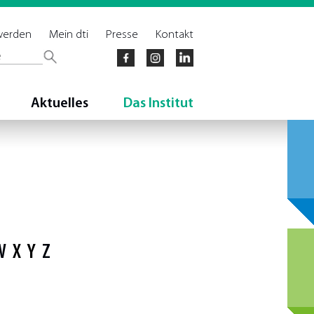
 werden
Mein dti
Presse
Kontakt
Aktuelles
Das Institut
W
X
Y
Z