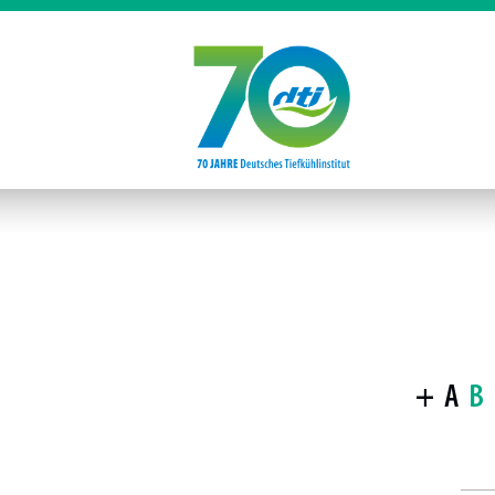
+
A
B