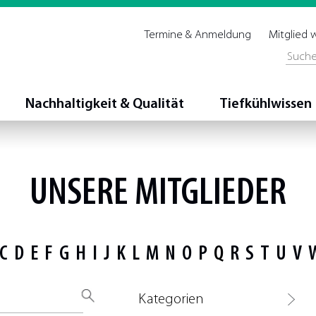
Termine & Anmeldung
Mitglied
Nachhaltigkeit & Qualität
Tiefkühlwissen
UNSERE MITGLIEDER
C
D
E
F
G
H
I
J
K
L
M
N
O
P
Q
R
S
T
U
V
Kategorien