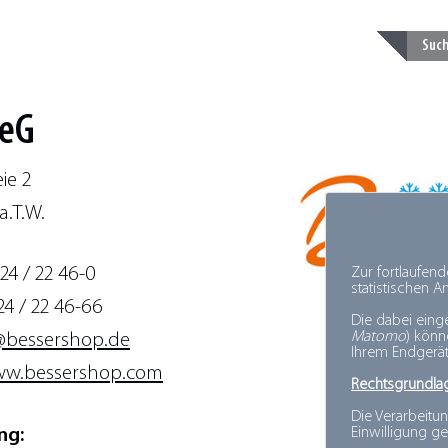
 eG
ie 2
a.T.W.
24 / 22 46-0
Zur fortlaufen
statistischen 
24 / 22 46-66
Die dabei eing
Matomo
) kön
@bessershop.de
Ihrem Endgerät
w.bessershop.com
Rechtsgrundla
Die Verarbeitun
Einwilligung ge
ng: