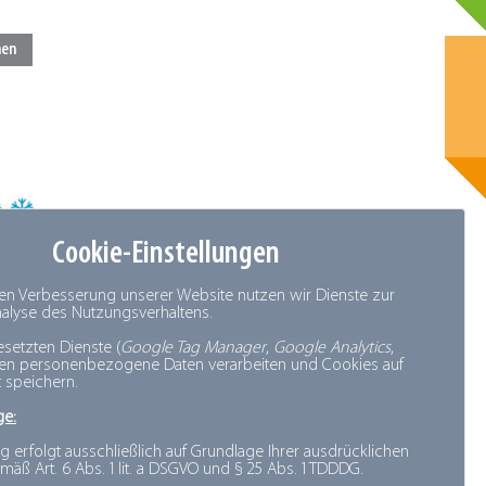
Cookie-Einstellungen
den Verbesserung unserer Website nutzen wir Dienste zur
Analyse des Nutzungsverhaltens.
esetzten Dienste (
Google Tag Manager
,
Google Analytics
,
nen personenbezogene Daten verarbeiten und Cookies auf
 speichern.
ge:
g erfolgt ausschließlich auf Grundlage Ihrer ausdrücklichen
mäß Art. 6 Abs. 1 lit. a DSGVO und § 25 Abs. 1 TDDDG.