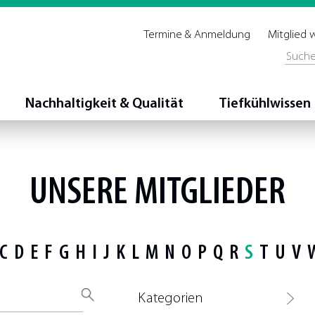
Termine & Anmeldung
Mitglied
Nachhaltigkeit & Qualität
Tiefkühlwissen
UNSERE MITGLIEDER
C
D
E
F
G
H
I
J
K
L
M
N
O
P
Q
R
S
T
U
V
Kategorien