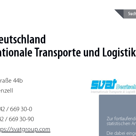
eutschland
tionale Transporte und Logistik
traße 44b
nzell
42 / 669 30-0
42 / 669 30-90
Zur fortlaufen
statistischen 
tps://svatgroup.com
Die dabei eing