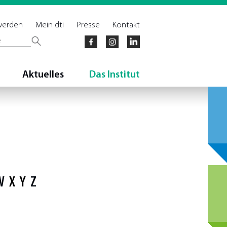
 werden
Mein dti
Presse
Kontakt
Aktuelles
Das Institut
W
X
Y
Z