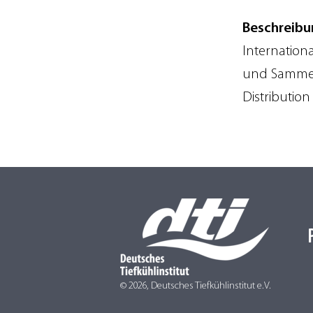
Beschreibu
Internation
und Sammelg
Distributio
© 2026, Deutsches Tiefkühlinstitut e.V.