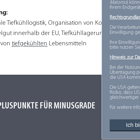
Matomo
) kön
Ihrem Endgerät
ng:
Rechtsgrundla
ale Tiefkühllogistik, Organisation von Komplettladun
Die Verarbeitun
Einwilligung ge
ut innerhalb der EU, Tiefkühllagerungen in Italien,
Ihre Einwilligu
n von
tiefgekühlten
Lebensmitteln
bitte nutzen Si
Hinweis zur Da
Zur Über
Bei der Nutzun
Übertragung pe
die USA komm
Die USA gelten
Risiko, dass U
gleichwertiger
PLUSPUNKTE FÜR MINUSGRADE
Für weitere In
Ich b