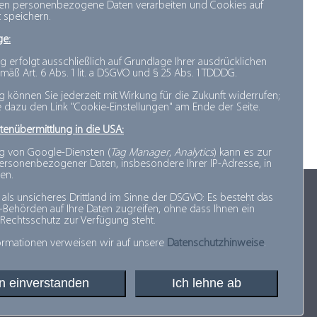
nen personenbezogene Daten verarbeiten und Cookies auf
 speichern.
ge:
gen
g erfolgt ausschließlich auf Grundlage Ihrer ausdrücklichen
mäß Art. 6 Abs. 1 lit. a DSGVO und § 25 Abs. 1 TDDDG.
ng können Sie jederzeit mit Wirkung für die Zukunft widerrufen;
e dazu den Link "Cookie-Einstellungen" am Ende der Seite.
tenübermittlung in die USA:
sicht
g von Google-Diensten (
Tag Manager
,
Analytics
) kann es zur
rsonenbezogener Daten, insbesondere Ihrer IP-Adresse, in
en.
 als unsicheres Drittland im Sinne der DSGVO: Es besteht das
Sitemap
S-Behörden auf Ihre Daten zugreifen, ohne dass Ihnen ein
 Rechtsschutz zur Verfügung steht.
Datenschutz
Impressum
formationen verweisen wir auf unsere
Datenschutzhinweise
.
Cookie-Einstellungen
in einverstanden
Ich lehne ab