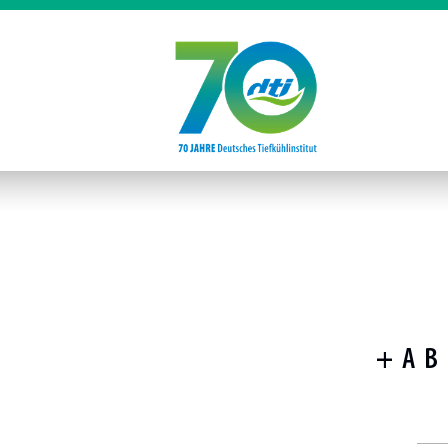
+
A
B