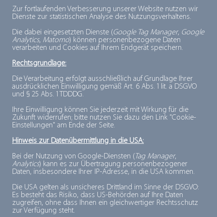
ausreichende Kompetenzen auf.
Zur fortlaufenden Verbesserung unserer Website nutzen wir
Dienste zur statistischen Analyse des Nutzungsverhaltens.
Die größten Schwierigkeiten für die Befragten
Die dabei eingesetzten Dienste (
Google Tag Manager
,
Google
Analytics
,
Matomo
) können personenbezogene Daten
konstatiert die Studie im Themenfeld „Gesundes
verarbeiten und Cookies auf Ihrem Endgerät speichern.
Vergleichen“. Rund 72 Prozent der Befragten fehlt es
Rechtsgrundlage:
hier an den notwendigen Werkzeugen, um
Die Verarbeitung erfolgt ausschließlich auf Grundlage Ihrer
beispielsweise Entscheidungen über die richtige
ausdrücklichen Einwilligung gemäß Art. 6 Abs. 1 lit. a DSGVO
und § 25 Abs. 1 TDDDG.
Produktwahl zu treffen.
Ihre Einwilligung können Sie jederzeit mit Wirkung für die
Zukunft widerrufen; bitte nutzen Sie dazu den Link "Cookie-
Dabei können die Verbraucher bei ihren
Einstellungen" am Ende der Seite.
Kaufentscheidungen unterstützt werden: der Nutri-
Hinweis zur Datenübermittlung in die USA:
Score als leicht verständliche, verbraucherfreundliche
Bei der Nutzung von Google-Diensten (
Tag Manager
,
Nährwertkennzeichnung kann einen wichtigen Beitrag
Analytics
) kann es zur Übertragung personenbezogener
Daten, insbesondere Ihrer IP-Adresse, in die USA kommen.
zur Verbesserung der Ernährungskompetenz leisten.
Die USA gelten als unsicheres Drittland im Sinne der DSGVO:
Das
dti
unterstützt daher die Einführung des Nutri-
Es besteht das Risiko, dass US-Behörden auf Ihre Daten
zugreifen, ohne dass Ihnen ein gleichwertiger Rechtsschutz
Score als europaweit einheitliche Kennzeichnung.
zur Verfügung steht.