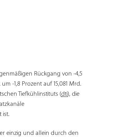
engenmäßigen Rückgang von -4,5
um -1,8 Prozent auf 15,081 Mrd.
schen Tiefkühlinstituts (
dti
), die
atzkanäle
ist.
r einzig und allein durch den