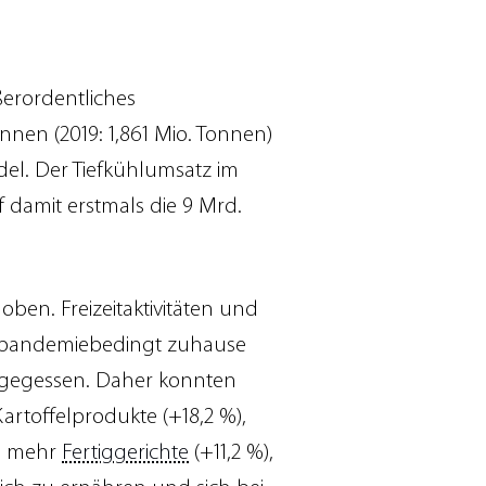
erordentliches
nen (2019: 1,861 Mio. Tonnen)
ndel. Der Tiefkühlumsatz im
 damit erstmals die 9 Mrd.
en. Freizeitaktivitäten und
en pandemiebedingt zuhause
d gegessen. Daher konnten
rtoffelprodukte (+18,2 %),
ch mehr
Fertiggerichte
(+11,2 %),