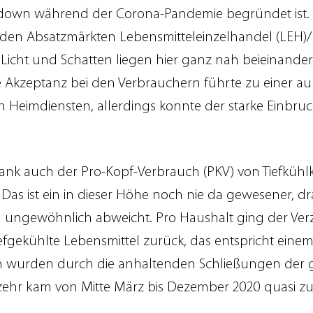
own während der Corona-Pandemie begründet ist. 
eiden Absatzmärkten Lebensmitteleinzelhandel (LEH
Licht und Schatten liegen hier ganz nah beieinande
 Akzeptanz bei den Verbrauchern führte zu einer a
 Heimdiensten, allerdings konnte der starke Einbr
sank auch der Pro-Kopf-Verbrauch (PKV) von Tiefkühl
. Das ist ein in dieser Höhe noch nie da gewesener, 
 ungewöhnlich abweicht. Pro Haushalt ging der Verz
tiefgekühlte Lebensmittel zurück, das entspricht ei
en wurden durch die anhaltenden Schließungen der 
zehr kam von Mitte März bis Dezember 2020 quasi zu
.