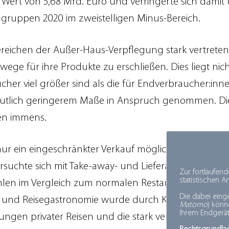
 Wert von 5,68 Mrd. Euro und verringerte sich damit 
engruppen 2020 im zweistelligen Minus-Bereich.
Bereichen der Außer-Haus-Verpflegung stark vertreten
wege für ihre Produkte zu erschließen. Dies liegt nich
er viel größer sind als die für Endverbraucher:inne
tlich geringerem Maße in Anspruch genommen. Die 
en immens.
nur ein eingeschränkter Verkauf möglich, über Abhol
rsuchte sich mit Take-away- und Lieferangeboten zu e
Zur fortlaufen
statistischen 
hlen im Vergleich zum normalen Restaurantbetrieb. 
Die dabei eing
ehrs- und Reisegastronomie wurde durch Komplettschl
Matomo
) kön
Ihrem Endgerät
ngen privater Reisen und die stark verminderte Gesch