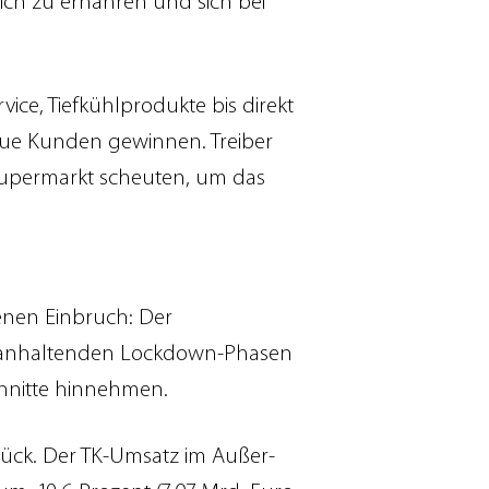
ich zu ernähren und sich bei
ice, Tiefkühlprodukte bis direkt
eue Kunden gewinnen. Treiber
Supermarkt scheuten, um das
enen Einbruch: Der
20 anhaltenden Lockdown-Phasen
hnitte hinnehmen.
urück. Der TK-Umsatz im Außer-