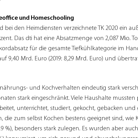
meoffice und Homeschooling
d bei den Heimdiensten verzeichnete TK 2020 ein auß
t. Das dti hat eine Absatzmenge von 2,087 Mio. Ton
 Rekordabsatz für die gesamte Tiefkühlkategorie im Ha
f 9,40 Mrd. Euro (2019: 8,29 Mrd. Euro) und übertraf
ährungs- und Kochverhalten eindeutig stark verschob
Monaten stark eingeschränkt. Viele Haushalte musst
eitet, unterrichtet, studiert, gekocht, gebacken un
die zum selbst Kochen bestens geeignet sind, wie Ka
,9 %), besonders stark zulegen. Es wurden aber au