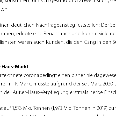
2 %) konsumiert, um sich gesund und abwechslungsre
ten.
en deutlichen Nachfrageanstieg feststellen: Der Serv
kommen, erlebte eine Renaissance und konnte viele n
mdiensten waren auch Kunden, die den Gang in den 
r-Haus-Markt
zeichnete coronabedingt einen bisher nie dagewes
hre im TK-Markt musste aufgrund der seit März 20
n der Außer-Haus-Verpflegung erstmals herbe Einsc
 auf 1,573 Mio. Tonnen (1,973 Mio. Tonnen in 2019) z