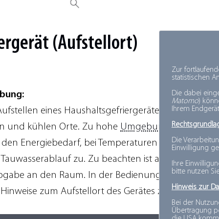
ergerät
(Aufstellort)
Zur fortlaufen
statistischen 
ibung:
Die dabei eing
Matomo
) kön
Ihrem Endgerät
ufstellen eines Haushaltsgefriergerätes eignen sich a
Rechtsgrundla
n und kühlen Orte. Zu hohe
Umgebungstemperatu
Die Verarbeitun
den Energiebedarf, bei Temperaturen unter null Gra
Einwilligung ge
er Tauwasserablauf zu. Zu beachten ist außerdem die
Ihre Einwilligu
bitte nutzen Si
gabe an den Raum. In der Bedienungsanleitung si
Hinweis zur Da
e Hinweise zum Aufstellort des Gerätes zu finden.
Bei der Nutzun
Übertragung pe
die USA komm