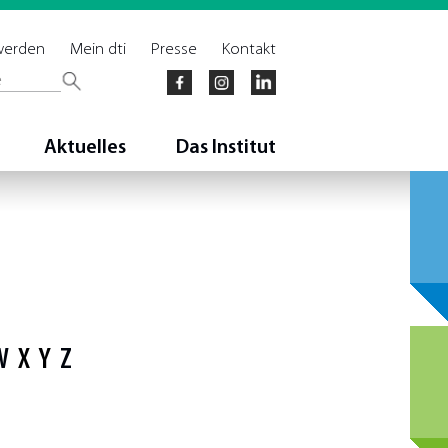
 werden
Mein dti
Presse
Kontakt
Aktuelles
Das Institut
W
X
Y
Z