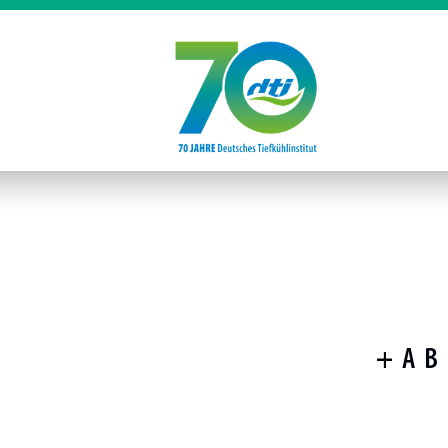
+
A
B