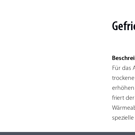
Gefri
Beschre
Für das A
trockene
erhöhen 
friert d
Wärmeab
speziell