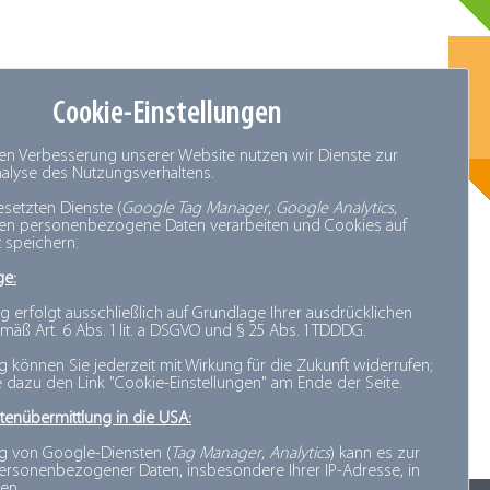
Cookie-Einstellungen
den Verbesserung unserer Website nutzen wir Dienste zur
Analyse des Nutzungsverhaltens.
esetzten Dienste (
Google Tag Manager
,
Google Analytics
,
nen personenbezogene Daten verarbeiten und Cookies auf
 speichern.
lle
ge:
ren
g erfolgt ausschließlich auf Grundlage Ihrer ausdrücklichen
d Celsius
mäß Art. 6 Abs. 1 lit. a DSGVO und § 25 Abs. 1 TDDDG.
ng können Sie jederzeit mit Wirkung für die Zukunft widerrufen;
e dazu den Link "Cookie-Einstellungen" am Ende der Seite.
nd
tenübermittlung in die USA:
g von Google-Diensten (
Tag Manager
,
Analytics
) kann es zur
rsonenbezogener Daten, insbesondere Ihrer IP-Adresse, in
en.