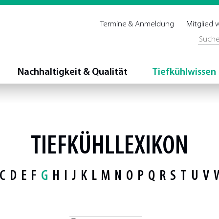
Termine & Anmeldung
Mitglied
Nachhaltigkeit & Qualität
Tiefkühlwissen
TIEFKÜHLLEXIKON
C
D
E
F
G
H
I
J
K
L
M
N
O
P
Q
R
S
T
U
V