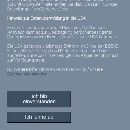
Ihre Einwilligung können Sie jederzeit mit Wirkung für die
Zukunft widerrufen; bitte nutzen Sie dazu den Link "Cookie-
Einstellungen" am Ende der Seite.
Beschreibung:
Immer mehr
Tiefkühlprodukte
werden in
Hinweis zur Datenübermittlung in die USA:
unterschiedlichen Packungsgrößen oder als
Bei der Nutzung von Google-Diensten (
Tag Manager
,
Analytics
) kann es zur Übertragung personenbezogener
sogenannte Pellets angeboten. So können
Daten, insbesondere Ihrer IP-Adresse, in die USA kommen.
Verbraucher die benötigte Menge – je nach
Die USA gelten als unsicheres Drittland im Sinne der DSGVO:
Bedarf – entnehmen und zubereiten.
Es besteht das Risiko, dass US-Behörden auf Ihre Daten
zugreifen, ohne dass Ihnen ein gleichwertiger Rechtsschutz
zur Verfügung steht.
Für weitere Informationen verweisen wir auf unsere
Datenschutzhinweise
.
PLUSPUNKTE FÜR MINUSGRADE
© 2026, Deutsches Tiefkühlinstitut e.V.
Ich bin
einverstanden
Ich lehne ab