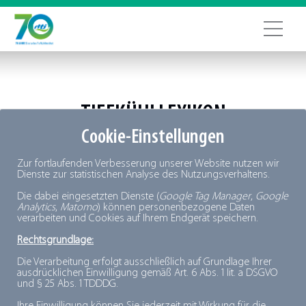
TIEFKÜHLLEXIKON
Cookie-Einstellungen
+
A
B
C
D
E
F
G
H
I
J
K
L
M
N
O
P
Q
R
S
T
Zur fortlaufenden Verbesserung unserer Website nutzen wir
U
V
W
X
Y
Z
Dienste zur statistischen Analyse des Nutzungsverhaltens.
Die dabei eingesetzten Dienste (
Google Tag Manager
,
Google
Analytics
,
Matomo
) können personenbezogene Daten
verarbeiten und Cookies auf Ihrem Endgerät speichern.
Rechtsgrundlage:
Die Verarbeitung erfolgt ausschließlich auf Grundlage Ihrer
Portionieren
ausdrücklichen Einwilligung gemäß Art. 6 Abs. 1 lit. a DSGVO
und § 25 Abs. 1 TDDDG.