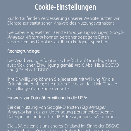
über 22 Milliarden Euro einer der wichtigsten Zweige
Cookie-Einstellungen
der Lebensmittelindustrie, versorgt täglich rund 83
Millionen Menschen in Deutschland mit
frischen
,
Zur fortlaufenden Verbesserung unserer Website nutzen wir
Dienste zur statistischen Analyse des Nutzungsverhaltens.
tiefgekühlten
Lebensmitteln und ist ein wichtiger
Die dabei eingesetzten Dienste (
Google Tag Manager
,
Google
Lieferant für den Handel, die Gastronomie und die
Analytics
,
Matomo
) können personenbezogene Daten
verarbeiten und Cookies auf Ihrem Endgerät speichern.
Gemeinschaftsverpflegung. 2024 stieg der Pro-Kopf-
Verbrauch von
Tiefkühlprodukten
in Deutschland laut
Rechtsgrundlage:
dti
-Absatzstatistik auf einen Rekordwert von 50 kg.
Die Verarbeitung erfolgt ausschließlich auf Grundlage Ihrer
ausdrücklichen Einwilligung gemäß Art. 6 Abs. 1 lit. a DSGVO
Der Gesamtabsatz lag 2024 bei über vier Millionen
und § 25 Abs. 1 TDDDG.
Tonnen.
Ihre Einwilligung können Sie jederzeit mit Wirkung für die
Zukunft widerrufen; bitte nutzen Sie dazu den Link "Cookie-
Einstellungen" am Ende der Seite.
Kontakt:
Hinweis zur Datenübermittlung in die USA:
Deutsches Tiefkühlinstitut e.V.
Bei der Nutzung von Google-Diensten (
Tag Manager
,
Analytics
) kann es zur Übertragung personenbezogener
Nina Kollas
Daten, insbesondere Ihrer IP-Adresse, in die USA kommen.
Tel.: +49 (0)30 280 93 62-12
Die USA gelten als unsicheres Drittland im Sinne der DSGVO:
E-Mail:
kollas@tiefkuehlkost.de