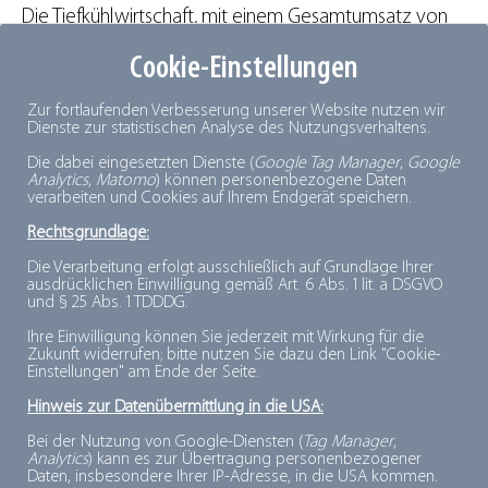
Die Tiefkühlwirtschaft, mit einem Gesamtumsatz von
über 23 Milliarden Euro einer der wichtigsten Zweige
Cookie-Einstellungen
der Lebensmittelindustrie, versorgt täglich über 82
Millionen Menschen in Deutschland mit
frischen
,
Zur fortlaufenden Verbesserung unserer Website nutzen wir
Dienste zur statistischen Analyse des Nutzungsverhaltens.
tiefgekühlten
Lebensmitteln und ist ein wichtiger
Die dabei eingesetzten Dienste (
Google Tag Manager
,
Google
Lieferant für den Handel, die Gastronomie und die
Analytics
,
Matomo
) können personenbezogene Daten
verarbeiten und Cookies auf Ihrem Endgerät speichern.
Gemeinschaftsverpflegung. 2025 stieg der Pro-Kopf-
Verbrauch von Tiefkühlprodukten in Deutschland laut
Rechtsgrundlage:
dti
-Absatzstatistik auf einen Rekordwert von 51,6 kg.
Die Verarbeitung erfolgt ausschließlich auf Grundlage Ihrer
ausdrücklichen Einwilligung gemäß Art. 6 Abs. 1 lit. a DSGVO
Der Gesamtabsatz lag 2025 bei über vier Millionen
und § 25 Abs. 1 TDDDG.
Tonnen.
Ihre Einwilligung können Sie jederzeit mit Wirkung für die
Zukunft widerrufen; bitte nutzen Sie dazu den Link "Cookie-
Kontakt:
Einstellungen" am Ende der Seite.
Hinweis zur Datenübermittlung in die USA:
Deutsches Tiefkühlinstitut e.V.
Bei der Nutzung von Google-Diensten (
Tag Manager
,
Analytics
) kann es zur Übertragung personenbezogener
Nina Kollas
Daten, insbesondere Ihrer IP-Adresse, in die USA kommen.