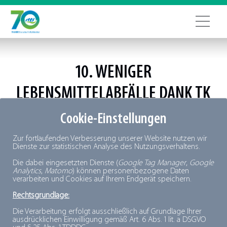
10. WENIGER
LEBENSMITTELABFÄLLE DANK TK
Mit Tiefkühlprodukten gegen
Cookie-Einstellungen
Lebensmittelverschwendung.
Zur fortlaufenden Verbesserung unserer Website nutzen wir
TK trifft Politik: Alois Gerig, Bundestagsabgeordneter
Dienste zur statistischen Analyse des Nutzungsverhaltens.
und Landwirtschafts- und Ernährungsexperte kennt die
Die dabei eingesetzten Dienste (
Google Tag Manager
,
Google
Analytics
,
Matomo
) können personenbezogene Daten
Bedeutung von Tiefkühlkost im Kampf gegen
verarbeiten und Cookies auf Ihrem Endgerät speichern.
Lebensmittelverschwendung:
Rechtsgrundlage:
Die Verarbeitung erfolgt ausschließlich auf Grundlage Ihrer
ausdrücklichen Einwilligung gemäß Art. 6 Abs. 1 lit. a DSGVO