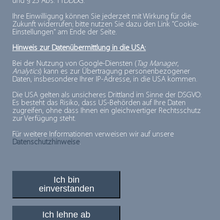
und § 25 Abs. 1 TDDDG.
Ihre Einwilligung können Sie jederzeit mit Wirkung für die
Zukunft widerrufen; bitte nutzen Sie dazu den Link "Cookie-
Einstellungen" am Ende der Seite.
Hinweis zur Datenübermittlung in die USA:
Bei der Nutzung von Google-Diensten (
Tag Manager
,
Analytics
) kann es zur Übertragung personenbezogener
Play
Daten, insbesondere Ihrer IP-Adresse, in die USA kommen.
Die USA gelten als unsicheres Drittland im Sinne der DSGVO:
Es besteht das Risiko, dass US-Behörden auf Ihre Daten
Video
zugreifen, ohne dass Ihnen ein gleichwertiger Rechtsschutz
zur Verfügung steht.
Für weitere Informationen verweisen wir auf unsere
Datenschutzhinweise
.
Ich bin
einverstanden
PLUSPUNKTE FÜR MINUSGRADE
© 2026, Deutsches Tiefkühlinstitut e.V.
Ich lehne ab