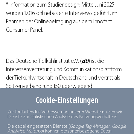
* Information zum Studiendesign: Mitte Juni 2025
wurden 1.016 onlinebasierte Interviews geführt, im
Rahmen der Onlinebefragung aus dem Innofact
Consumer Panel.
Das Deutsche Tiefkühlinstitut e.V. (
dti
) ist die
Interessenvertretung und Kommunikationsplattform
der Tiefkühlwirtschaft in Deutschland und vertritt als
Spitzenverband rund 150 überwiegend
mittelständische Unternehmen aus allen Teilen der
Cookie-Einstellungen
Tiefkühlkette, von Industrie über Logistik und Handel.
Die Tiefkühlwirtschaft, mit einem Gesamtumsatz von
Zur fortlaufenden Verbesserung unserer Website nutzen wir
Dienste zur statistischen Analyse des Nutzungsverhaltens.
über 22 Milliarden Euro einer der wichtigsten Zweige
Die dabei eingesetzten Dienste (
Google Tag Manager
,
Google
der Lebensmittelindustrie, versorgt täglich rund 83
Analytics
,
Matomo
) können personenbezogene Daten