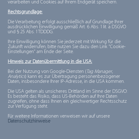
verarbeiten und Cookies auf Ihrem Endgerät speichern.
Millionen Menschen mit frischen, tiefgekühlten
Lebensmitteln. 2024 stieg der Pro-Kopf-Verbrauch von
Rechtsgrundlage:
Tiefkühlprodukten in Deutschland laut
dti
-
Die Verarbeitung erfolgt ausschließlich auf Grundlage Ihrer
ausdrücklichen Einwilligung gemäß Art. 6 Abs. 1 lit. a DSGVO
Absatzstatistik auf einen Rekordwert von 50 kg. Der
und § 25 Abs. 1 TDDDG.
Gesamtabsatz lag 2024 bei über vier Millionen Tonnen.
Ihre Einwilligung können Sie jederzeit mit Wirkung für die
Zukunft widerrufen; bitte nutzen Sie dazu den Link "Cookie-
Einstellungen" am Ende der Seite.
Kontakt:
Hinweis zur Datenübermittlung in die USA:
Deutsches Tiefkühlinstitut e.V.
Bei der Nutzung von Google-Diensten (
Tag Manager
,
Analytics
) kann es zur Übertragung personenbezogener
Nina Kollas
Daten, insbesondere Ihrer IP-Adresse, in die USA kommen.
Tel.: +49 (0)30 280 93 62-12
Die USA gelten als unsicheres Drittland im Sinne der DSGVO:
E-Mail:
kollas@tiefkuehlkost.de
Es besteht das Risiko, dass US-Behörden auf Ihre Daten
zugreifen, ohne dass Ihnen ein gleichwertiger Rechtsschutz
www.tiefkuehlkost.de
zur Verfügung steht.
Für weitere Informationen verweisen wir auf unsere
Zur Übersicht
Datenschutzhinweise
.